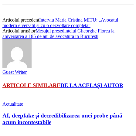
Articolul precedent
Interviu Maria Cristina MITU: „Avocatul
modern e versatil şi cu o dezvoltare completă”
Articolul următor
Mesajul presedintelui Gheorghe Florea la
aniversarea a 185 de ani de avocatura in Bucuresti
Guest Writer
ARTICOLE SIMILARE
DE LA ACELAȘI AUTOR
Actualitate
AI, deepfake şi decredibilizarea unei probe până
acum incontestabile