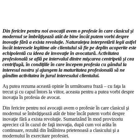
Din fericire pentru noi avocaţii avem o profesie în care clasicul şi
modernul se îmbrăţişează atât de bine încât putem vorbi despre
inovaţie fără a exista revoluţie. Naturaleţea interpretării legii astfel
încât interesele legitime ale clientului să fie pe deplin acoperite este
echipolentă cu ideea de invovaţie în avocatură. Activitatea
profesională se află pe intervalul dintre mişcarea centripetă şi cea
centrifugă, în condiţiile în care începem profesia cu gândul la
interesul nostru şi ajungem la maturitatea profesională să ne
gândim activitatea în jurul interesului clientului.
Aş putea rezuma această opinie în următoarea frază – cu faţa la
trecut şi cu capul întors la viitor, aceasta pentru a putea vorbi despre
inovaţia în profesia de avocat.
Din fericire pentru noi avocaţii avem o profesie în care clasicul şi
modernul se îmbrăţişează atât de bine încât putem vorbi despre
inovaţie fără a exista revoluţie. Sumarizând în mod provizoriu
apreciez că în cazul de faţă inovaţia, după cum voi arăta în
continuare, rezultă din întâlnirea prietenoasă a clasicului şi a
modernului în exercitare profesiei.