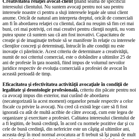
Creativitatea relaţiei avocat-client
ţinând seama de specificul
interesului clientului. Nu suntem avocaţi pentru noi sau pentru
interesele noastre ci pentru a sluji interesele legale ale unui client
anume. Oricât de natural am interpreta dreptul, oricât de comerciali
am fi în abordarea relaţiei cu clientul, dacă nu reuşim să fim cei mai
buni, cei mai potriviţi, cei mai creativi pentru clienţii noştrii, nu vom
putea spune că suntem sau că am fost inovativi. Capacitatea de
creaţie şi de imaginaţie trebuie să se manifeste în relaţie cu interesele
clienţilor concreţi şi determinaţi, întrucât în alte condiţii nu este
inovaţie ci părelnicie. Acest criteriu de determinare a creativităţii,
numit de noi criteriul comercial, este o dobândire a ultimilor 25 de
ani de profesie în ţara noastră, fiind impus de volumul nevoilor
juridice respectiv de evoluţia comercială a profesiei de avocat în
această perioadă de timp.
Eficacitatea şi efectivitatea activităţii avocaţiale în condiţii de
legalitate şi deontologie profesională,
criteriu din păcate pentru noi
ca avocaţi impus din exterior, mai curând de abordarea
(necategorizată la acest moment) organelor penale respectiv a celor
fiscale cu privire la avocaţi. Nu cred că există lege care să fi fost
ignorată cu atât de multă acribie de către avocaţi, cum este legea de
organizare şi exercitare a profesiei. Calitatea interesului clientului de
a fi legitim, de bună credinţă, în acord cu normele pozitive dar şi cu
cele de bună credinţă, din nefericire este un câştig al ultimilor ani,
aceasta deşi în mod normal avocatura ar fi trebuit să îşi pună de mult