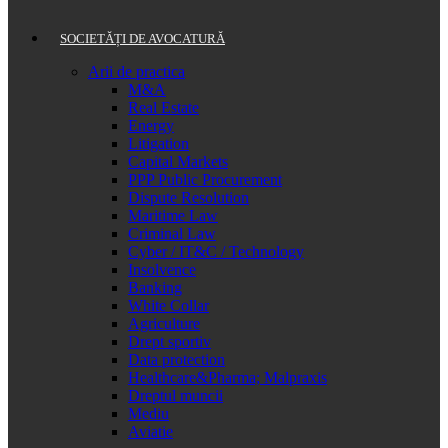
SOCIETĂȚI DE AVOCATURĂ
Arii de practica
M&A
Real Estate
Energy
Litigation
Capital Markets
PPP Public Procurement
Dispute Resolution
Maritime Law
Criminal Law
Cyber / IT&C / Technology
Insolvence
Banking
White Collar
Agriculture
Drept sportiv
Data protection
Healthcare&Pharma; Malpraxis
Dreptul muncii
Mediu
Aviatie