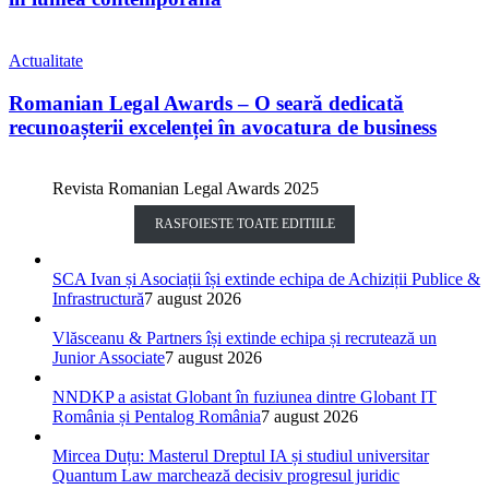
Actualitate
Romanian Legal Awards – O seară dedicată
recunoașterii excelenței în avocatura de business
Revista Romanian Legal Awards 2025
RASFOIESTE TOATE EDITIILE
SCA Ivan și Asociații își extinde echipa de Achiziții Publice &
Infrastructură
7 august 2026
Vlăsceanu & Partners își extinde echipa și recrutează un
Junior Associate
7 august 2026
NNDKP a asistat Globant în fuziunea dintre Globant IT
România și Pentalog România
7 august 2026
Mircea Duțu: Masterul Dreptul IA și studiul universitar
Quantum Law marchează decisiv progresul juridic