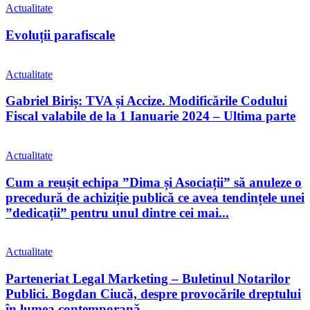
Actualitate
Evoluții parafiscale
Actualitate
Gabriel Biriș: TVA și Accize. Modificările Codului
Fiscal valabile de la 1 Ianuarie 2024 – Ultima parte
Actualitate
Cum a reușit echipa ”Dima și Asociații” să anuleze o
precedură de achiziție publică ce avea tendințele unei
”dedicații” pentru unul dintre cei mai...
Actualitate
Parteneriat Legal Marketing – Buletinul Notarilor
Publici. Bogdan Ciucă, despre provocările dreptului
în lumea contemporană