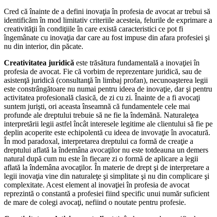
Cred că înainte de a defini inovaţia în profesia de avocat ar trebui să
identificăm în mod limitativ criteriile acesteia, felurile de exprimare a
creativităţii în condiţiile în care există caracteristici ce pot fi
îngemânate cu inovaţia dar care au fost impuse din afara profesiei şi
nu din interior, din păcate.
Creativitatea juridică
este trăsătura fundamentală a inovaţiei în
profesia de avocat. Fie că vorbim de reprezentare juridică, sau de
asistenţă juridică (consultanţă în limbaj profan), necunoaşterea legii
este constrângătoare nu numai pentru ideea de inovaţie, dar şi pentru
activitatea profesională clasică, de zi cu zi. Înainte de a fi avocaţi
suntem jurişti, ori aceasta înseamnă că fundamentele cele mai
profunde ale dreptului trebuie să ne fie la îndemănă. Naturaleţea
interpretării legii astfel încât interesele legitime ale clientului să fie pe
deplin acoperite este echipolentă cu ideea de invovaţie în avocatură.
În mod paradoxal, interpretarea dreptului ca formă de creaţie a
dreptului aflată la îndemâna avocaţilor nu este totdeauna un demers
natural după cum nu este în fiecare zi o formă de aplicare a legii
aflată la îndemâna avocaţilor. În materie de drept şi de interpretare a
legii inovaţia vine din naturaleţe şi simplitate şi nu din complicare şi
complexitate. Acest element al inovaţiei în profesia de avocat
reprezintă o constantă a profesiei fiind specific unui număr suficient
de mare de colegi avocaţi, nefiind o noutate pentru profesie.