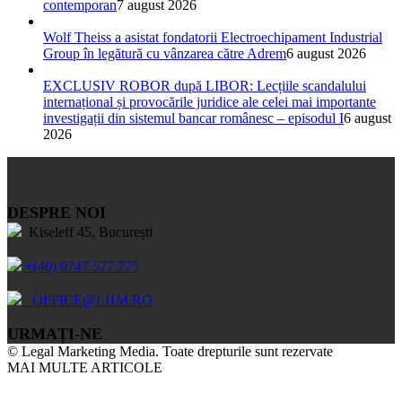
contemporan
7 august 2026
Wolf Theiss a asistat fondatorii Electroechipament Industrial
Group în legătură cu vânzarea către Adrem
6 august 2026
EXCLUSIV ROBOR după LIBOR: Lecțiile scandalului
internațional și provocările juridice ale celei mai importante
investigații din sistemul bancar românesc – episodul I
6 august
2026
DESPRE NOI
Kiseleff 45, București
+(40) 0747 577 775
OFFICE@LHM.RO
URMAȚI-NE
© Legal Marketing Media. Toate drepturile sunt rezervate
MAI MULTE ARTICOLE