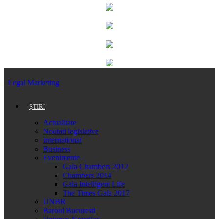
Legal Marketing
ȘTIRI
Actualitate
Noutati legislative
Internațional
Business
Evenimente
Gala Chambers 2012
Chambers 2014
Gala Intelligent Life
The Times Gala 2017
UNBR
Baroul Bucuresti