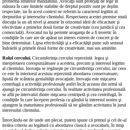
problema limitelor mandatului. Avocaţii sunt protejaţi de lege în
măsura în care limitele stabilite de dreptul pozitiv sunt pe deplin
respectate, iar în acest context ne referim la caracterul legitim al
drepturilor şi intereselor clientului. Respectarea acestei premise mută
discuţia la un alt nivel şi anume în orizontul ideii de eficacitate şi
efectivitate a primelor două forme de creativitate (cea juridică şi cea
comercială). Avocatul nu îşi permite aroganţa de a fi teoretic în
condiţiile în care are de apărat un interes extrem de concret şi de
bine determinat. Lipsa efectivităţii şi a eficacităţii pune sub semnul
îndoielii şi primele două forme de creativitate, mai sus amintite.
Rolul cercului.
Circumferinţa cercului reprezintă legea şi
interpretarea corespunzătoare a acesteia, precum şi interesul legitim
al clientului. Inovaţia se regăseşte pe circumferinţa cercului, iar ceea
ce este în interiorul acestuia reprezintă abordarea conservatoare,
lipsită de scânteia genialităţii avocaţiale. Inovaţia este mişcarea
centrifugă a activităţii profesionale astfel încât aceasta din urmă să
ajungă pe circumferinţa cercului. În realitate activitatea profesională
se află pe intervalul dintre mişcarea centripetă şi cea centrifugă, în
condiţiile în care începem profesia cu gândul la interesul nostru şi
ajungem la maturitatea profesională să ne gândim activitatea în jurul
interesului clientului.
Întorcându-ne de unde am plecat, putem spune că primul şi cel de-al
treilea criteriu au legătură cu abordarea clasică a avocaturii, în timp