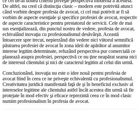
ce cel de-al doilea criteriu priveşte perspectiva modernă a acesteia.
De altfel, nu cred că distincţia clasic – modern este potrivită atunci
când vorbim despre profesia de avocat, ci cel mai potrivit ar fi să
vorbim de aspecte esenţiale şi specifice profesiei de avocat, respectiv
de aspecte caracteristice pentru prestatorul de servicii. Cele de mai
sus esenţializează, din punctul nostru de vedere, profesia de avocat,
echivalând inovaţia cu profesionalismul desăvârşit. Această
întoarcere spre trecut, nepierzând din vedere nici viitorul semnifică
păstrarea profesiei de avocat în zona ideii de apărător al anumitor
interese legitim determinate, refuzând perspectiva pur comercială ce
planează asupra profesiei, perspectivă ce nu ţine neapărat seama nici
de interesul clientului şi nici de caracterul legitim al celui din urmă.
Concluzionând, inovaţia nu este o idee nouă pentru profesia de
avocat fiind în ceea ce ne priveşte echivalentă cu profesionalismul.
Creativitatea juridică manifestată faţă de şi în beneficiul exclusiv al
intereselor legitime ale clientului astfel încât acestea din urmă să fie
protejate în mod efectiv şi eficace reprezintă ceea ce în mod clasic
numim profesionalism în profesia de avocat.