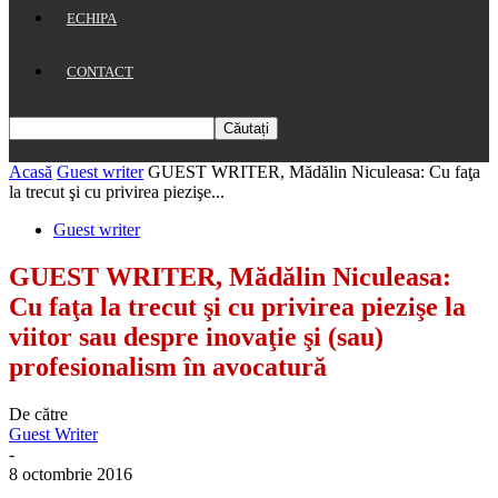
ECHIPA
CONTACT
Acasă
Guest writer
GUEST WRITER, Mădălin Niculeasa: Cu faţa
la trecut şi cu privirea piezişe...
Guest writer
GUEST WRITER, Mădălin Niculeasa:
Cu faţa la trecut şi cu privirea piezişe la
viitor sau despre inovaţie şi (sau)
profesionalism în avocatură
De către
Guest Writer
-
8 octombrie 2016