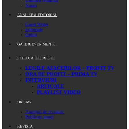
Uniunea Notarilor
Notari
ANALIZE & EDITORIAL
Guest Writer
Editoriale
Opinii
GALE & EVENIMENTE
LEGILE AFACERILOR
LEGILE AFACERILOR – PROFIT TV
ORA DE PROFIT – PRIMA TV
INTERVIURI
ARTICOLE
PLAYLIST VIDEO
HR LAW
Anunțuri de recrutare
Publicare anunț
REVISTA