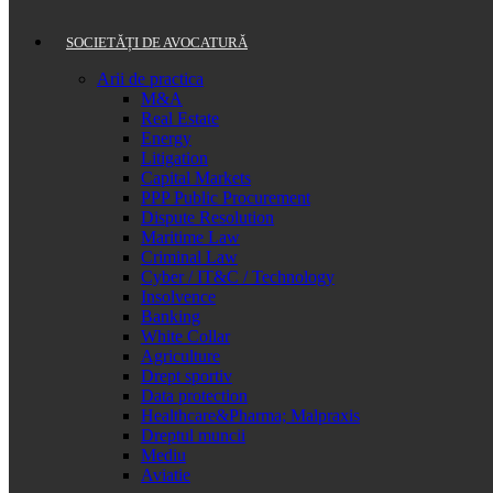
SOCIETĂȚI DE AVOCATURĂ
Arii de practica
M&A
Real Estate
Energy
Litigation
Capital Markets
PPP Public Procurement
Dispute Resolution
Maritime Law
Criminal Law
Cyber / IT&C / Technology
Insolvence
Banking
White Collar
Agriculture
Drept sportiv
Data protection
Healthcare&Pharma; Malpraxis
Dreptul muncii
Mediu
Aviatie