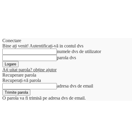
Conectare
Bine ați venit! Autentificați-vă in contul dvs
numele dvs de utilizator
parola dvs
Ați uitat parola? obține ajutor
Recuperare parola
Recuperați-vă parola
adresa dvs de email
O parola va fi trimisă pe adresa dvs de email.