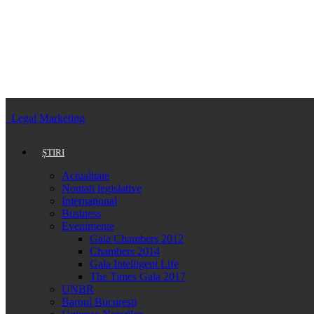
Legal Marketing
ȘTIRI
Actualitate
Noutati legislative
Internațional
Business
Evenimente
Gala Chambers 2012
Chambers 2014
Gala Intelligent Life
The Times Gala 2017
UNBR
Baroul Bucuresti