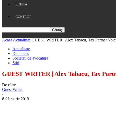
ECHIPA
CONTACT
Acasă
Actualitate
GUEST WRITER | Alex Tabacu, Tax Partner Voicu & 
Actualitate
De interes
Societăți de avocatură
Stiri
GUEST WRITER | Alex Tabacu, Tax Partner 
De către
Guest Writer
-
8 februarie 2019