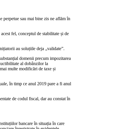
ale perpetue sau mai bine zis ne aflăm în
cest fel, conceptul de stabilitate și de
ițiatorii au soluțiile deja „validate”.
e substanțial domenii precum impozitarea
ctibilitate al dobânzilor la
mai multe modificări de taxe și
uale, în timp ce anul 2019 pare a fi anul
ntate de codul fiscal, dar au constat în
tituțiilor bancare în situația în care
nciare înregistrate în evidențele