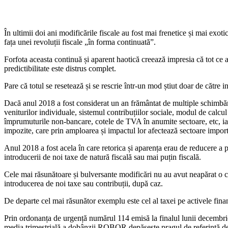
În ultimii doi ani modificările fiscale au fost mai frenetice și mai exo
fața unei revoluții fiscale „în forma continuată”.
Forfota aceasta continuă și aparent haotică creează impresia că tot ce a 
predictibilitate este distrus complet.
Pare că totul se resetează și se rescrie într-un mod știut doar de către in
Dacă anul 2018 a fost considerat un an frământat de multiple schimbări
veniturilor individuale, sistemul contribuțiilor sociale, modul de calcul
împrumuturile non-bancare, cotele de TVA în anumite sectoare, etc, iac
impozite, care prin amploarea și impactul lor afectează sectoare impo
Anul 2018 a fost acela în care retorica și aparența erau de reducere a p
introducerii de noi taxe de natură fiscală sau mai puțin fiscală.
Cele mai răsunătoare și bulversante modificări nu au avut neapărat o co
introducerea de noi taxe sau contribuții, după caz.
De departe cel mai răsunător exemplu este cel al taxei pe activele fina
Prin ordonanța de urgență numărul 114 emisă la finalul lunii decembrie 2
media trimestrială a dobânzii ROBOR depășeste pragul de referință de 2