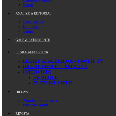
Uniunea Notarilor
Notari
ANALIZE & EDITORIAL
Guest Writer
Editoriale
Opinii
GALE & EVENIMENTE
LEGILE AFACERILOR
LEGILE AFACERILOR – PROFIT TV
ORA DE PROFIT – PRIMA TV
INTERVIURI
ARTICOLE
PLAYLIST VIDEO
HR LAW
Anunțuri de recrutare
Publicare anunț
REVISTA