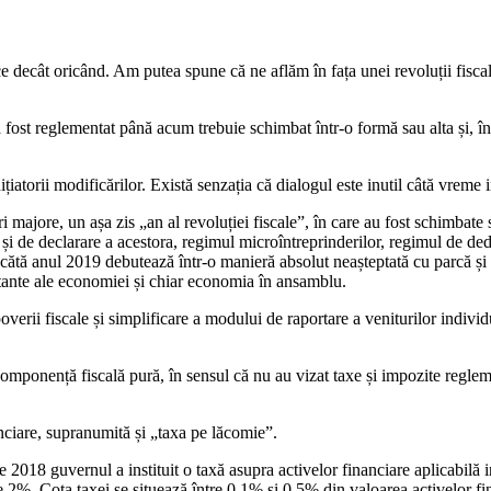
tice decât oricând. Am putea spune că ne aflăm în fața unei revoluții fisc
fost reglementat până acum trebuie schimbat într-o formă sau alta și, în a
ițiatorii modificărilor. Există senzația că dialogul este inutil câtă vreme in
 majore, un așa zis „an al revoluției fiscale”, în care au fost schimbat
 și de declarare a acestora, regimul microîntreprinderilor, regimul de dedu
ătă anul 2019 debutează într-o manieră absolut neașteptată cu parcă și 
rtante ale economiei și chiar economia în ansamblu.
overii fiscale și simplificare a modului de raportare a veniturilor individ
mponență fiscală pură, în sensul că nu au vizat taxe și impozite regleme
nciare, supranumită și „taxa pe lăcomie”.
018 guvernul a instituit o taxă asupra activelor financiare aplicabilă ins
%. Cota taxei se situează între 0,1% si 0,5% din valoarea activelor fina