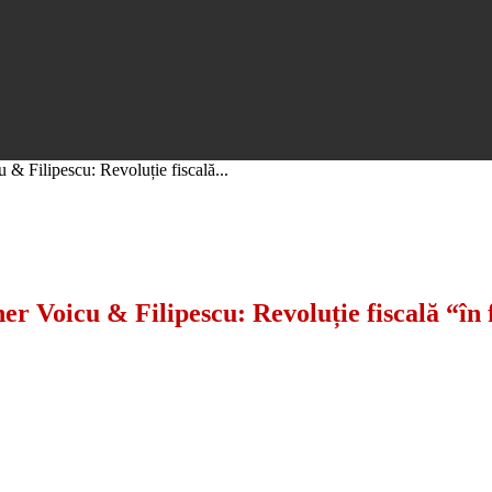
Filipescu: Revoluție fiscală...
Voicu & Filipescu: Revoluție fiscală “în 