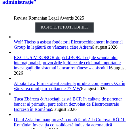
administrație”
Revista Romanian Legal Awards 2025
RASFOIESTE TOATE EDITIILE
Wolf Theiss a asistat fondatorii Electroechipament Industrial
Group în legătură cu vânzarea către Adrem
6 august 2026
EXCLUSIV ROBOR după LIBOR: Lecțiile scandalului
internațional și provocările juridice ale celei mai importante
investigații din sistemul bancar românesc – episodul I
6 august
2026
Albotă Law Firm a oferit asistență juridică companiei OX2 în
vânzarea unui parc eolian de 77 MW
6 august 2026
Țuca Zbârcea & Asociații asistă BCR în calitate de partener
bancar al primului parc eolian dezvoltat de Electrocentrale
Borzești în România
5 august 2026
Diehl Aviation inaugurează o nouă fabrică la Craiova. RÖDL
România: Investiția consolidează industria aeronautică