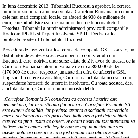
In luna decembrie 2013, Tribunalul Bucuresti a aprobat, la cererea
unui furnizor, intrarea in insolventa a Carrefour Romania, una dintre
cele mai mari companii locale, cu afaceri de 930 de milioane de
euro, care administreaza reteaua omonima de hipermarketuri.
Totodata, Tribunalul a numit administratori provizorii companiile
Rodicom IPURL si Expert Insolventa SPRL. Decizia a fost
publicata pe site-ul Tribunalului Bucuresti.
Procedura de insolventa a fost ceruta de compania GSL Logistic, un
distribuitor de scutece si accesorii pentru copii si adulti din
Bucuresti, care, potrivit unor surse citate de ZF, avea de incasat de la
Carrefour Romania datorii in valoare de circa 800.000 de lei
(170.000 de euro), respectiv jumatate din cifra de afaceri a GSL
Logistic. La cererea avocatilor, Carrefour a achitat datoria si a cerut
suspendarea hotararii de intrare in insolventa. Cu toate acestea, desi
a achitat datoria, Carrefour nu recunoaste debitul.
„
Carrefour Romania SA considera ca aceasta hotarire este
netemeinica, intrucat situatia financiara a Carrefour Romania SA
este extrem de solida, iar pretinsa creanta a societatii comerciale
care a declansat aceasta procedura judiciara a fost deja achitata,
cererea sa fiind lipsita de obiect. Avocatii nostri au fost mandatati sa
initieze toate demersurile legale care se impun pentru atacarea
acestei hotarari care inca nu a fost comunicata oficial societatii
noastre. Informam pe aceasta cale toti partenerii nostri (furnizori,