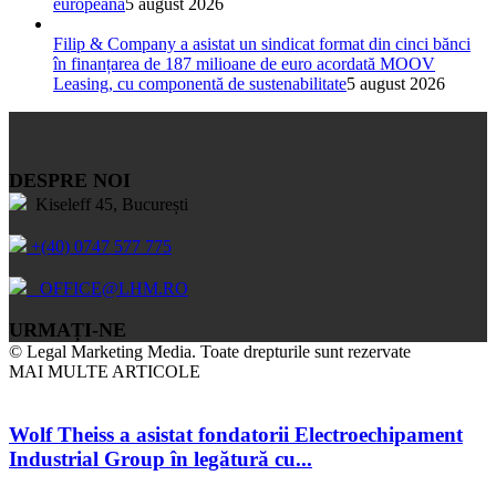
europeană
5 august 2026
Filip & Company a asistat un sindicat format din cinci bănci
în finanțarea de 187 milioane de euro acordată MOOV
Leasing, cu componentă de sustenabilitate
5 august 2026
DESPRE NOI
Kiseleff 45, București
+(40) 0747 577 775
OFFICE@LHM.RO
URMAȚI-NE
© Legal Marketing Media. Toate drepturile sunt rezervate
MAI MULTE ARTICOLE
Wolf Theiss a asistat fondatorii Electroechipament
Industrial Group în legătură cu...