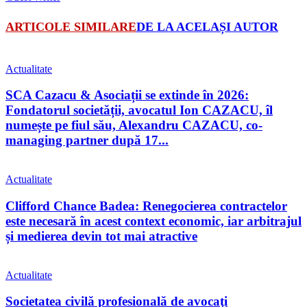
ARTICOLE SIMILARE
DE LA ACELAȘI AUTOR
Actualitate
SCA Cazacu & Asociații se extinde în 2026:
Fondatorul societății, avocatul Ion CAZACU, îl
numește pe fiul său, Alexandru CAZACU, co-
managing partner după 17...
Actualitate
Clifford Chance Badea: Renegocierea contractelor
este necesară în acest context economic, iar arbitrajul
și medierea devin tot mai atractive
Actualitate
Societatea civilă profesională de avocaţi