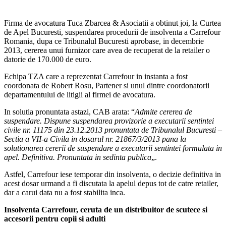
Firma de avocatura Tuca Zbarcea & Asociatii a obtinut joi, la Curtea
de Apel Bucuresti, suspendarea procedurii de insolventa a Carrefour
Romania, dupa ce Tribunalul Bucuresti aprobase, in decembrie
2013, cererea unui furnizor care avea de recuperat de la retailer o
datorie de 170.000 de euro.
Echipa TZA care a reprezentat Carrefour in instanta a fost
coordonata de Robert Rosu, Partener si unul dintre coordonatorii
departamentului de litigii al firmei de avocatura.
In solutia pronuntata astazi, CAB arata: “
Admite cererea de
suspendare. Dispune suspendarea provizorie a executarii sentintei
civile nr. 11175 din 23.12.2013 pronuntata de Tribunalul Bucuresti –
Sectia a VII-a Civila in dosarul nr. 21867/3/2013 pana la
solutionarea cererii de suspendare a executarii sentintei formulata in
apel. Definitiva. Pronuntata in sedinta publica
„.
Astfel, Carrefour iese temporar din insolventa, o decizie definitiva in
acest dosar urmand a fi discutata la apelul depus tot de catre retailer,
dar a carui data nu a fost stabilita inca.
Insolventa Carrefour, ceruta de un distribuitor de scutece si
accesorii pentru copii si adulti