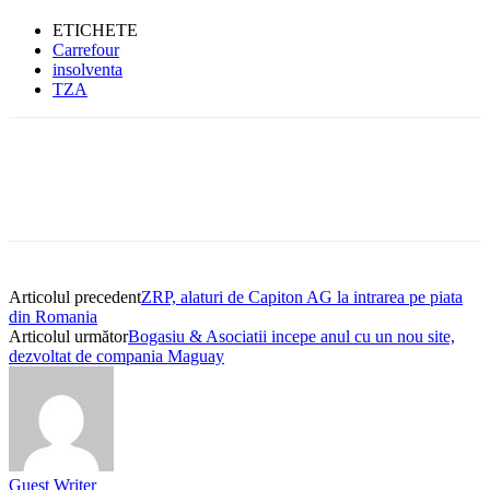
ETICHETE
Carrefour
insolventa
TZA
Articolul precedent
ZRP, alaturi de Capiton AG la intrarea pe piata
din Romania
Articolul următor
Bogasiu & Asociatii incepe anul cu un nou site,
dezvoltat de compania Maguay
Guest Writer