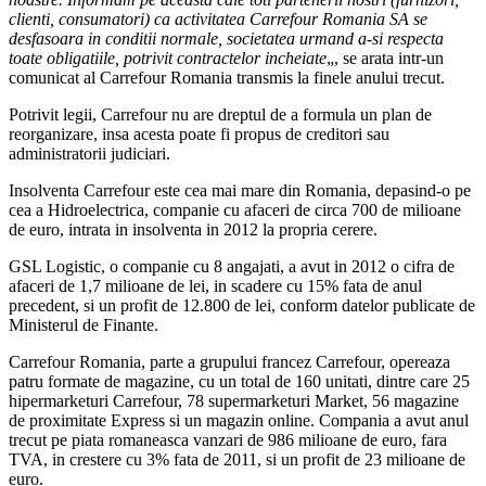
clienti, consumatori) ca activitatea Carrefour Romania SA se
desfasoara in conditii normale, societatea urmand a-si respecta
toate obligatiile, potrivit contractelor incheiate
„, se arata intr-un
comunicat al Carrefour Romania transmis la finele anului trecut.
Potrivit legii, Carrefour nu are dreptul de a formula un plan de
reorganizare, insa acesta poate fi propus de creditori sau
administratorii judiciari.
Insolventa Carrefour este cea mai mare din Romania, depasind-o pe
cea a Hidroelectrica, companie cu afaceri de circa 700 de milioane
de euro, intrata in insolventa in 2012 la propria cerere.
GSL Logistic, o companie cu 8 angajati, a avut in 2012 o cifra de
afaceri de 1,7 milioane de lei, in scadere cu 15% fata de anul
precedent, si un profit de 12.800 de lei, conform datelor publicate de
Ministerul de Finante.
Carrefour Romania, parte a grupului francez Carrefour, opereaza
patru formate de magazine, cu un total de 160 unitati, dintre care 25
hipermarketuri Carrefour, 78 supermarketuri Market, 56 magazine
de proximitate Express si un magazin online. Compania a avut anul
trecut pe piata romaneasca vanzari de 986 milioane de euro, fara
TVA, in crestere cu 3% fata de 2011, si un profit de 23 milioane de
euro.