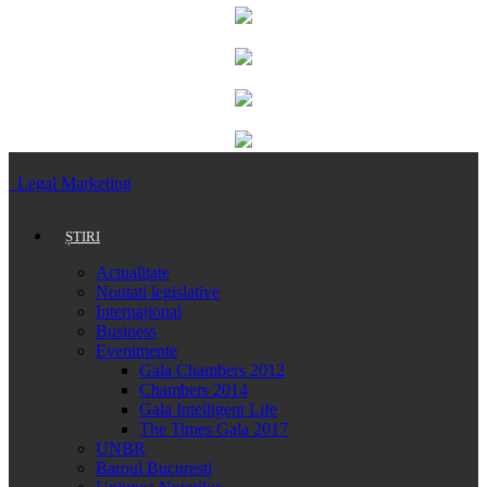
Legal Marketing
ȘTIRI
Actualitate
Noutati legislative
Internațional
Business
Evenimente
Gala Chambers 2012
Chambers 2014
Gala Intelligent Life
The Times Gala 2017
UNBR
Baroul Bucuresti