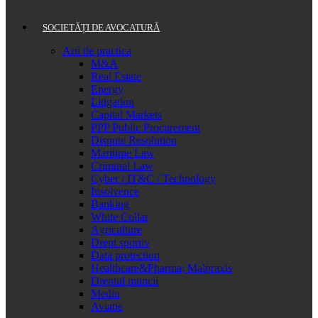
SOCIETĂȚI DE AVOCATURĂ
Arii de practica
M&A
Real Estate
Energy
Litigation
Capital Markets
PPP Public Procurement
Dispute Resolution
Maritime Law
Criminal Law
Cyber / IT&C / Technology
Insolvence
Banking
White Collar
Agriculture
Drept sportiv
Data protection
Healthcare&Pharma; Malpraxis
Dreptul muncii
Mediu
Aviatie