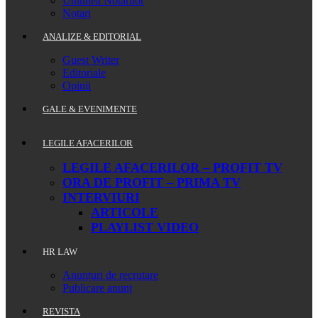
Uniunea Notarilor
Notari
ANALIZE & EDITORIAL
Guest Writer
Editoriale
Opinii
GALE & EVENIMENTE
LEGILE AFACERILOR
LEGILE AFACERILOR – PROFIT TV
ORA DE PROFIT – PRIMA TV
INTERVIURI
ARTICOLE
PLAYLIST VIDEO
HR LAW
Anunțuri de recrutare
Publicare anunț
REVISTA