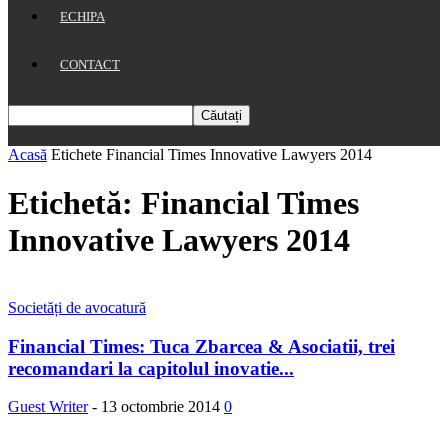
ECHIPA
CONTACT
Acasă
Etichete
Financial Times Innovative Lawyers 2014
Etichetă: Financial Times
Innovative Lawyers 2014
Societăți de avocatură
Financial Times: Tuca Zbarcea & Asociatii, trei
recomandari la capitolul inovatie...
Guest Writer
-
13 octombrie 2014
0