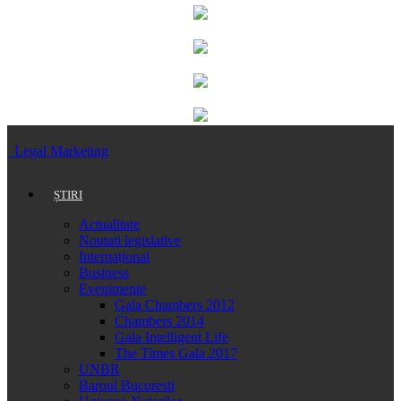
Legal Marketing
ȘTIRI
Actualitate
Noutati legislative
Internațional
Business
Evenimente
Gala Chambers 2012
Chambers 2014
Gala Intelligent Life
The Times Gala 2017
UNBR
Baroul Bucuresti