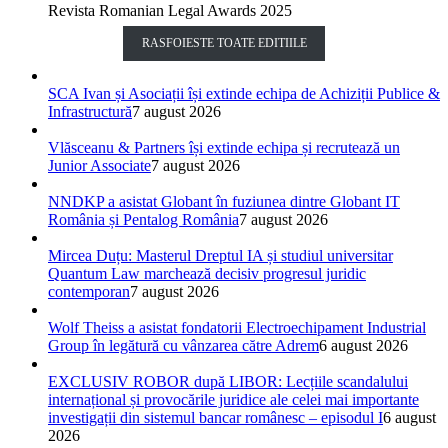
Revista Romanian Legal Awards 2025
RASFOIESTE TOATE EDITIILE
SCA Ivan și Asociații își extinde echipa de Achiziții Publice &
Infrastructură
7 august 2026
Vlăsceanu & Partners își extinde echipa și recrutează un
Junior Associate
7 august 2026
NNDKP a asistat Globant în fuziunea dintre Globant IT
România și Pentalog România
7 august 2026
Mircea Duțu: Masterul Dreptul IA și studiul universitar
Quantum Law marchează decisiv progresul juridic
contemporan
7 august 2026
Wolf Theiss a asistat fondatorii Electroechipament Industrial
Group în legătură cu vânzarea către Adrem
6 august 2026
EXCLUSIV ROBOR după LIBOR: Lecțiile scandalului
internațional și provocările juridice ale celei mai importante
investigații din sistemul bancar românesc – episodul I
6 august
2026