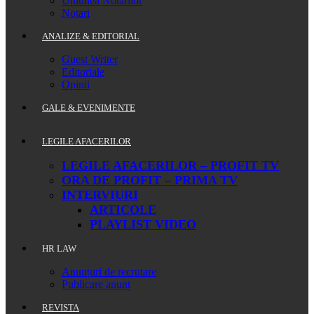
Uniunea Notarilor
Notari
ANALIZE & EDITORIAL
Guest Writer
Editoriale
Opinii
GALE & EVENIMENTE
LEGILE AFACERILOR
LEGILE AFACERILOR – PROFIT TV
ORA DE PROFIT – PRIMA TV
INTERVIURI
ARTICOLE
PLAYLIST VIDEO
HR LAW
Anunțuri de recrutare
Publicare anunț
REVISTA