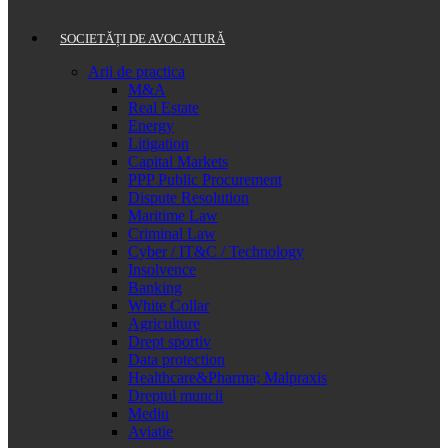
SOCIETĂȚI DE AVOCATURĂ
Arii de practica
M&A
Real Estate
Energy
Litigation
Capital Markets
PPP Public Procurement
Dispute Resolution
Maritime Law
Criminal Law
Cyber / IT&C / Technology
Insolvence
Banking
White Collar
Agriculture
Drept sportiv
Data protection
Healthcare&Pharma; Malpraxis
Dreptul muncii
Mediu
Aviatie