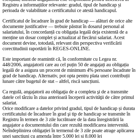
Registru a informațiilor relevante: gradul, tipul de handicap și
perioada de valabilitate a certificatului ce atestă handicapul.
Certificatul de încadrare în grad de handicap — alături de orice alte
documente justificative — trebuie păstrat în dosarul personal al
salariatului, în concordanță cu obligația legală deja existentă de a
menține un dosar complet și actualizat al fiecărui salariat. Acest
document devine, totodată, relevant din perspectiva verificării
corectitudinii raportării în REGES-ONLINE.
Este important de reamintit că, în conformitate cu Legea nr.
448/2006, angajatorii care au cel puțin 50 de angajați au obligația
legală de a asigura un procent de minimum 4% persoane încadrate în
grad de handicap. Alternativ, pot opta pentru plata unei contribuții
lunare către bugetul de stat – altfel, riscă sancțiuni.
Ca regulă, angajatorii au obligaţia de a completa şi de a transmite
datele cel târziu în ziua anterioară începerii activităţii de către primul
salariat.
Orice modificare a datelor privind gradul, tipul de handicap și durata
certificatului de încadrare în grad şi tip de handicap se transmite în
Registru în termen de 3 zile lucrătoare de la data înregistrării la
angajator a documentului din care rezultă modificarea intervenită.
Neîndeplinirea obligației în termenul de 3 zile poate atrage aplicarea
unei sancțiuni cu amenda între 5.000 lei și 8.000 lei