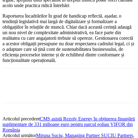
acolo unde practica ridică întrebări
Raportarea încadrărilor în grad de handicap reflectă, așadar, o
tendință legislativă mai largă de digitalizare și formalizare a
obligațiilor în relațiile de muncă. Chiar dacă această cerință adaugă
un nou nivel de complexitate administrativă, ea face parte din
realitatea cu care angajatorii trebuie să opereze. Gestionarea corectă
a acestor obligații presupune nu doar respectarea cadrului legal, ci și
o adaptare care să țină cont de sustenabilitatea businessului, de
eficiența proceselor interne și de echilibrul dintre conformare și
funcționalitate operațională.
Articolul precedent
CMS asistă Rezolv Energy în obținerea finanțării
suplimentare de 331 milioane euro pentru parcul eolian VIFOR din
România
Articolul următor
Miruna Suciu, Managing Partner SUCIU Partners,