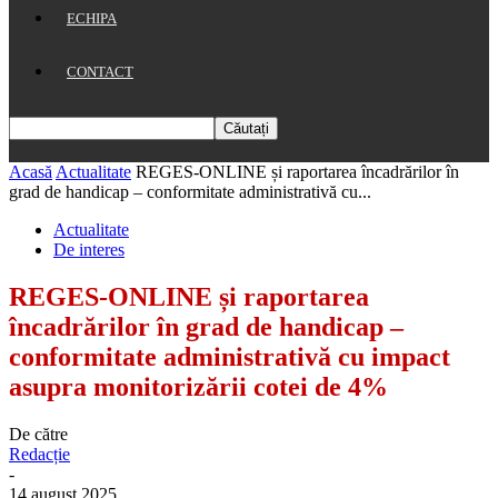
ECHIPA
CONTACT
Acasă
Actualitate
REGES-ONLINE și raportarea încadrărilor în
grad de handicap – conformitate administrativă cu...
Actualitate
De interes
REGES-ONLINE și raportarea
încadrărilor în grad de handicap –
conformitate administrativă cu impact
asupra monitorizării cotei de 4%
De către
Redacție
-
14 august 2025