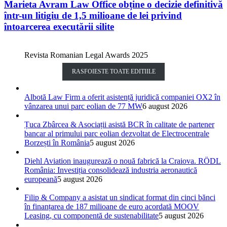
Marieta Avram Law Office obține o decizie definitivă
într-un litigiu de 1,5 milioane de lei privind
întoarcerea executării silite
Revista Romanian Legal Awards 2025
RASFOIESTE TOATE EDITIILE
Albotă Law Firm a oferit asistență juridică companiei OX2 în
vânzarea unui parc eolian de 77 MW
6 august 2026
Țuca Zbârcea & Asociații asistă BCR în calitate de partener
bancar al primului parc eolian dezvoltat de Electrocentrale
Borzești în România
5 august 2026
Diehl Aviation inaugurează o nouă fabrică la Craiova. RÖDL
România: Investiția consolidează industria aeronautică
europeană
5 august 2026
Filip & Company a asistat un sindicat format din cinci bănci
în finanțarea de 187 milioane de euro acordată MOOV
Leasing, cu componentă de sustenabilitate
5 august 2026