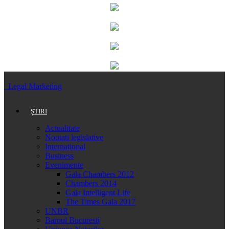
Legal Marketing
ȘTIRI
Actualitate
Noutati legislative
Internațional
Business
Evenimente
Gala Chambers 2012
Chambers 2014
Gala Intelligent Life
The Times Gala 2017
UNBR
Baroul Bucuresti