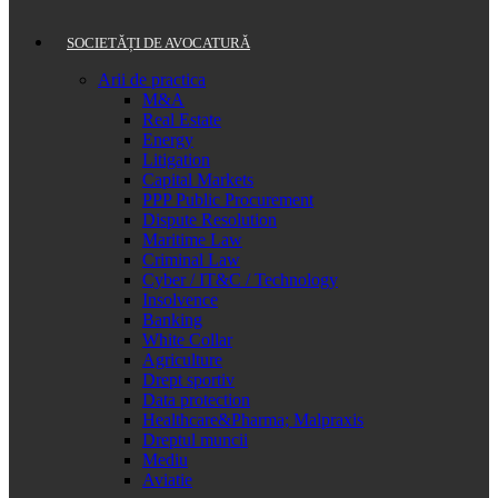
SOCIETĂȚI DE AVOCATURĂ
Arii de practica
M&A
Real Estate
Energy
Litigation
Capital Markets
PPP Public Procurement
Dispute Resolution
Maritime Law
Criminal Law
Cyber / IT&C / Technology
Insolvence
Banking
White Collar
Agriculture
Drept sportiv
Data protection
Healthcare&Pharma; Malpraxis
Dreptul muncii
Mediu
Aviatie