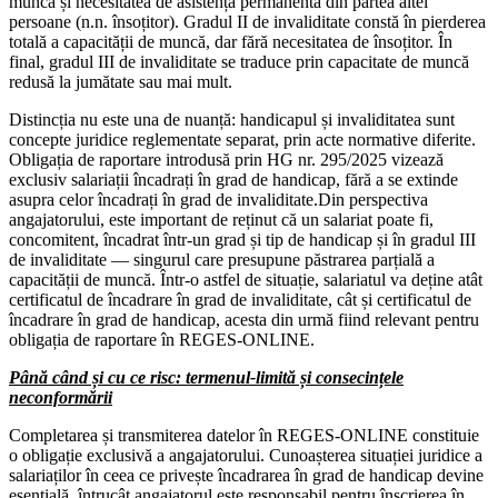
muncă și necesitatea de asistență permanentă din partea altei
persoane (n.n. însoțitor). Gradul II de invaliditate constă în pierderea
totală a capacității de muncă, dar fără necesitatea de însoțitor. În
final, gradul III de invaliditate se traduce prin capacitate de muncă
redusă la jumătate sau mai mult.
Distincția nu este una de nuanță: handicapul și invaliditatea sunt
concepte juridice reglementate separat, prin acte normative diferite.
Obligația de raportare introdusă prin HG nr. 295/2025 vizează
exclusiv salariații încadrați în grad de handicap, fără a se extinde
asupra celor încadrați în grad de invaliditate.Din perspectiva
angajatorului, este important de reținut că un salariat poate fi,
concomitent, încadrat într-un grad și tip de handicap și în gradul III
de invaliditate — singurul care presupune păstrarea parțială a
capacității de muncă. Într-o astfel de situație, salariatul va deține atât
certificatul de încadrare în grad de invaliditate, cât și certificatul de
încadrare în grad de handicap, acesta din urmă fiind relevant pentru
obligația de raportare în REGES-ONLINE.
Până când și cu ce risc: termenul-limită și consecințele
neconformării
Completarea și transmiterea datelor în REGES-ONLINE constituie
o obligație exclusivă a angajatorului. Cunoașterea situației juridice a
salariaților în ceea ce privește încadrarea în grad de handicap devine
esențială, întrucât angajatorul este responsabil pentru înscrierea în