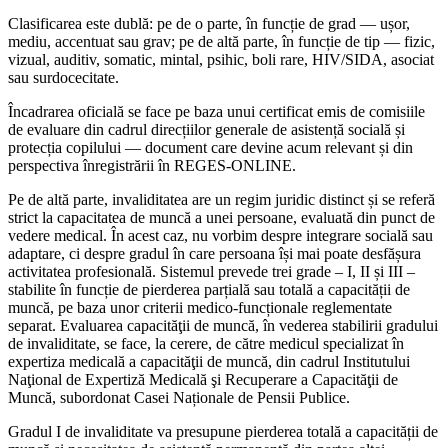
Clasificarea este dublă: pe de o parte, în funcție de grad — ușor,
mediu, accentuat sau grav; pe de altă parte, în funcție de tip — fizic,
vizual, auditiv, somatic, mintal, psihic, boli rare, HIV/SIDA, asociat
sau surdocecitate.
Încadrarea oficială se face pe baza unui certificat emis de comisiile
de evaluare din cadrul direcțiilor generale de asistență socială și
protecția copilului — document care devine acum relevant și din
perspectiva înregistrării în REGES-ONLINE.
Pe de altă parte, invaliditatea are un regim juridic distinct și se referă
strict la capacitatea de muncă a unei persoane, evaluată din punct de
vedere medical. În acest caz, nu vorbim despre integrare socială sau
adaptare, ci despre gradul în care persoana își mai poate desfășura
activitatea profesională. Sistemul prevede trei grade – I, II și III –
stabilite în funcție de pierderea parțială sau totală a capacității de
muncă, pe baza unor criterii medico-funcționale reglementate
separat. Evaluarea capacităţii de muncă, în vederea stabilirii gradului
de invaliditate, se face, la cerere, de către medicul specializat în
expertiza medicală a capacităţii de muncă, din cadrul Institutului
Naţional de Expertiză Medicală şi Recuperare a Capacităţii de
Muncă, subordonat Casei Naționale de Pensii Publice.
Gradul I de invaliditate va presupune pierderea totală a capacității de