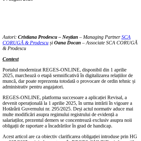
Autori:
Cristiana Prodescu
– Neștian
– Managing Partner
SCA
CORUGĂ & Prodescu
și
Oana Docan
– Associate SCA CORUGĂ
& Prodescu
Context
Portalul modernizat REGES-ONLINE, disponibil din 1 aprilie
2025, marchează o etapă semnificativă în digitalizarea relațiilor de
muncă, dar poate reprezenta totodată o provocare de ordin tehnic și
administrativ pentru angajatori.
REGES-ONLINE, platforma succesoare a aplicației Revisal, a
devenit operațională la 1 aprilie 2025, în urma intrării în vigoare a
Hotărârii Guvernului nr. 295/2025. Deși actul normativ aduce mai
multe modificări asupra regimului registrului de evidență a
salariaților, prezentul demers se concentrează exclusiv asupra noii
obligații de raportare a încadrărilor în grad de handicap.
Acest articol are ca obiectiv clarificarea obligației introduse prin HG