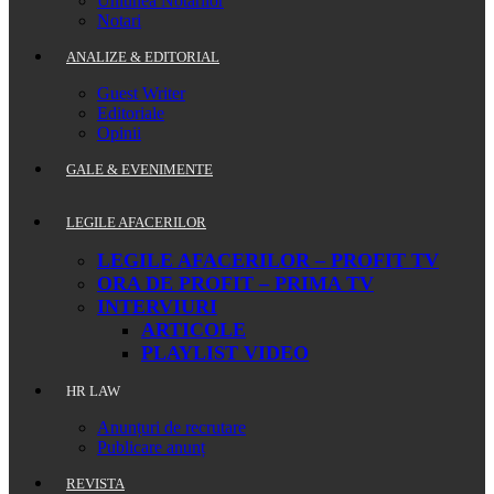
Uniunea Notarilor
Notari
ANALIZE & EDITORIAL
Guest Writer
Editoriale
Opinii
GALE & EVENIMENTE
LEGILE AFACERILOR
LEGILE AFACERILOR – PROFIT TV
ORA DE PROFIT – PRIMA TV
INTERVIURI
ARTICOLE
PLAYLIST VIDEO
HR LAW
Anunțuri de recrutare
Publicare anunț
REVISTA