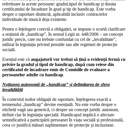
referitoare la aceste persoane: gradul,tipul de handicap și durata
certificatului de încadrare în grad şi tip de handicap. Este vorba
despre o raportare distinctă, aplicabilă inclusiv contractelor
individuale de muncă deja existente.
Pentru o înțelegere corectă a obligației, se impune o scurtă clarificare
a noțiunii de „handicap”, în sensul Legii nr. 448/2006 – un concept
juridic precis, care nu trebuie confundat cu cel de „invaliditate”,
utilizat în legislația privind pensiile sau alte regimuri de protecție
socială.
Esențial este că
angajatorii vor trebui să țină o evidență fermă cu
privire la gradul și tipul de handicap,
după cum reiese din
certificatul de încadrare emis de
Comisiile de evaluare a
persoanelor adulte cu handicap
.
Noțiunea autonomă de „handicap” și delimitarea de sfera
invalidității
În contextul noilor obligații de raportare, înțelegerea exactă a
termenului „handicap” devine esențială. Nu este vorba despre o
etichetă vagă sau generică, ci despre un concept juridic autonom,
definit clar în legislația specială. Handicapul implică o afectare
semnificativă a participării persoanei în viața socială și profesională,
ceea ce justifică măsuri suplimentare de protecție și incluziune.