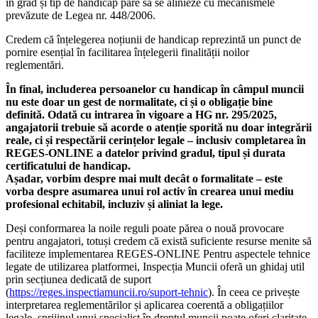
în grad și tip de handicap pare să se alinieze cu mecanismele
prevăzute de Legea nr. 448/2006.
Credem că înțelegerea noțiunii de handicap reprezintă un punct de
pornire esențial în facilitarea înțelegerii finalității noilor
reglementări.
În final, includerea persoanelor cu handicap în câmpul muncii
nu este doar un gest de normalitate, ci și o obligație bine
definită. Odată cu intrarea în vigoare a HG nr. 295/2025,
angajatorii trebuie să acorde o atenție sporită nu doar integrării
reale, ci și respectării cerințelor legale – inclusiv completarea în
REGES-ONLINE a datelor privind gradul, tipul și durata
certificatului de handicap.
Așadar, vorbim despre mai mult decât o formalitate – este
vorba despre asumarea unui rol activ în crearea unui mediu
profesional echitabil, incluziv și aliniat la lege.
Deși conformarea la noile reguli poate părea o nouă provocare
pentru angajatori, totuși credem că există suficiente resurse menite să
faciliteze implementarea REGES-ONLINE Pentru aspectele tehnice
legate de utilizarea platformei, Inspecția Muncii oferă un ghidaj util
prin secțiunea dedicată de suport
(
https://reges.inspectiamuncii.ro/suport-tehnic
). În ceea ce privește
interpretarea reglementărilor și aplicarea coerentă a obligațiilor
legale, sprijinul unui specialist în dreptul muncii poate oferi claritate