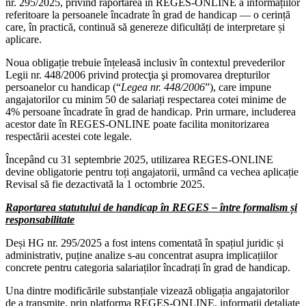
nr. 295/2025, privind raportarea în REGES-ONLINE a informațiilor
referitoare la persoanele încadrate în grad de handicap — o cerință
care, în practică, continuă să genereze dificultăți de interpretare și
aplicare.
Noua obligație trebuie înțeleasă inclusiv în contextul prevederilor
Legii nr. 448/2006 privind protecţia şi promovarea drepturilor
persoanelor cu handicap (“
Legea nr. 448/2006
”), care impune
angajatorilor cu minim 50 de salariați respectarea cotei minime de
4% persoane încadrate în grad de handicap. Prin urmare, includerea
acestor date în REGES-ONLINE poate facilita monitorizarea
respectării acestei cote legale.
Începând cu 31 septembrie 2025, utilizarea REGES-ONLINE
devine obligatorie pentru toți angajatorii, urmând ca vechea aplicație
Revisal să fie dezactivată la 1 octombrie 2025.
Raportarea statutului de handicap în REGES – între formalism și
responsabilitate
Deși HG nr. 295/2025 a fost intens comentată în spațiul juridic și
administrativ, puține analize s-au concentrat asupra implicațiilor
concrete pentru categoria salariaților încadrați în grad de handicap.
Una dintre modificările substanțiale vizează obligația angajatorilor
de a transmite, prin platforma REGES-ONLINE, informații detaliate