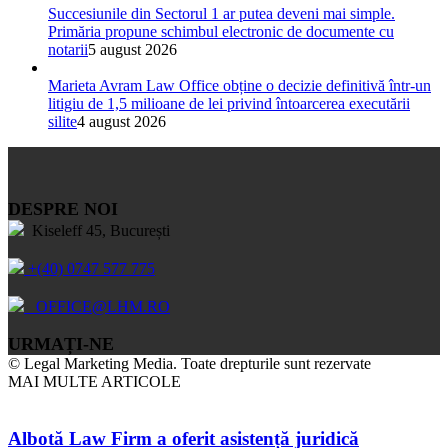
Succesiunile din Sectorul 1 ar putea deveni mai simple.
Primăria propune schimbul electronic de documente cu
notarii
5 august 2026
Marieta Avram Law Office obține o decizie definitivă într-un
litigiu de 1,5 milioane de lei privind întoarcerea executării
silite
4 august 2026
DESPRE NOI
Kiseleff 45, București
+(40) 0747 577 775
OFFICE@LHM.RO
URMAȚI-NE
© Legal Marketing Media. Toate drepturile sunt rezervate
MAI MULTE ARTICOLE
Albotă Law Firm a oferit asistență juridică