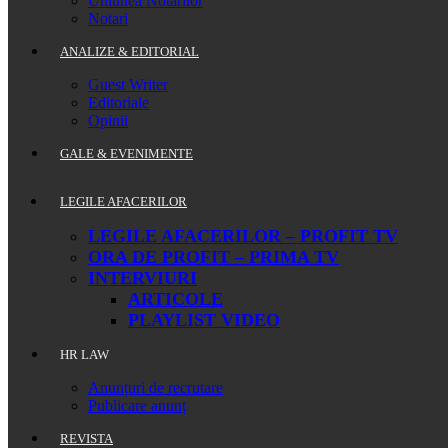
Uniunea Notarilor
Notari
ANALIZE & EDITORIAL
Guest Writer
Editoriale
Opinii
GALE & EVENIMENTE
LEGILE AFACERILOR
LEGILE AFACERILOR – PROFIT TV
ORA DE PROFIT – PRIMA TV
INTERVIURI
ARTICOLE
PLAYLIST VIDEO
HR LAW
Anunțuri de recrutare
Publicare anunț
REVISTA