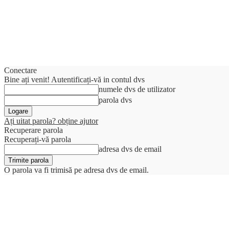
Conectare
Bine ați venit! Autentificați-vă in contul dvs
numele dvs de utilizator
parola dvs
Ați uitat parola? obține ajutor
Recuperare parola
Recuperați-vă parola
adresa dvs de email
O parola va fi trimisă pe adresa dvs de email.