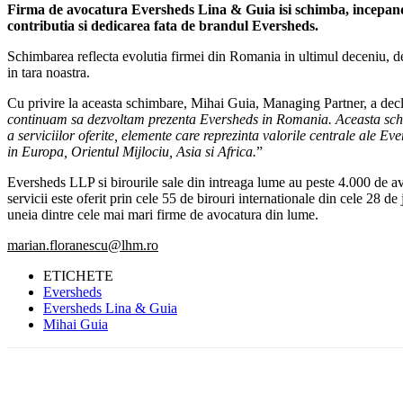
Firma de avocatura Eversheds Lina & Guia isi schimba, incepand
contributia si dedicarea fata de brandul Eversheds.
Schimbarea reflecta evolutia firmei din Romania in ultimul deceniu, de 
in tara noastra.
Cu privire la aceasta schimbare, Mihai Guia, Managing Partner, a decl
continuam sa dezvoltam prezenta Eversheds in Romania. Aceasta schimb
a serviciilor oferite, elemente care reprezinta valorile centrale ale Ev
in Europa, Orientul Mijlociu, Asia si Africa.
”
Eversheds LLP si birourile sale din intreaga lume au peste 4.000 de avoca
servicii este oferit prin cele 55 de birouri internationale din cele 28 d
uneia dintre cele mai mari firme de avocatura din lume.
marian.floranescu@lhm.ro
ETICHETE
Eversheds
Eversheds Lina & Guia
Mihai Guia