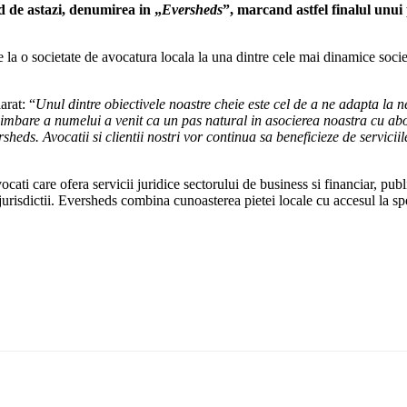
 de astazi, denumirea in „
Eversheds
”, marcand astfel finalul unui
la o societate de avocatura locala la una dintre cele mai dinamice socie
arat: “
Unul dintre obiectivele noastre cheie este cel de a ne adapta la ne
are a numelui a venit ca un pas natural in asocierea noastra cu abord
ersheds. Avocatii si clientii nostri vor continua sa beneficieze de servic
ti care ofera servicii juridice sectorului de business si financiar, publi
e jurisdictii. Eversheds combina cunoasterea pietei locale cu accesul la sp