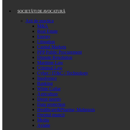
SOCIETĂȚI DE AVOCATURĂ
Arii de practica
M&A
Real Estate
Energy
Litigation
Capital Markets
PPP Public Procurement
Dispute Resolution
Maritime Law
Criminal Law
Cyber / IT&C / Technology
Insolvence
Banking
White Collar
Agriculture
Drept sportiv
Data protection
Healthcare&Pharma; Malpraxis
Dreptul muncii
Mediu
Aviatie