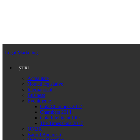
Legal Marketing
ȘTIRI
Actualitate
Noutati legislative
Internațional
Business
Evenimente
Gala Chambers 2012
Chambers 2014
Gala Intelligent Life
The Times Gala 2017
UNBR
Baroul Bucuresti