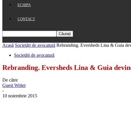
ECHIPA
CONTACT
Acasă
Societăți de avocatură
Rebranding. Eversheds Lina & Guia de
Societăți de avocatură
Rebranding. Eversheds Lina & Guia devin
De către
Guest Writer
-
10 noiembrie 2015