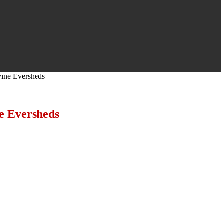
vine Eversheds
e Eversheds