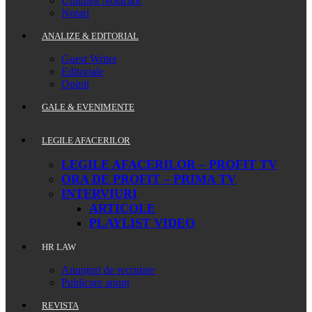
Uniunea Notarilor
Notari
ANALIZE & EDITORIAL
Guest Writer
Editoriale
Opinii
GALE & EVENIMENTE
LEGILE AFACERILOR
LEGILE AFACERILOR – PROFIT TV
ORA DE PROFIT – PRIMA TV
INTERVIURI
ARTICOLE
PLAYLIST VIDEO
HR LAW
Anunțuri de recrutare
Publicare anunț
REVISTA