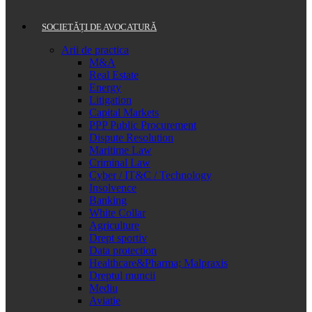
SOCIETĂȚI DE AVOCATURĂ
Arii de practica
M&A
Real Estate
Energy
Litigation
Capital Markets
PPP Public Procurement
Dispute Resolution
Maritime Law
Criminal Law
Cyber / IT&C / Technology
Insolvence
Banking
White Collar
Agriculture
Drept sportiv
Data protection
Healthcare&Pharma; Malpraxis
Dreptul muncii
Mediu
Aviatie