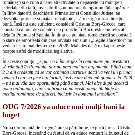
românești și o zonă a cărei atractivitate o depășește cu mult pe a
celorlalte din țară, investitorii s-au bucurat de oportunitățile apărute
în Ilfov datorită deschiderii Primăriilor și Consiliilor Județe, au
dezvoltat proiecte și piața a reușit totuși să meargă într-o direcție
bună. Însă nu este suficient, consideră Cristina Borș-Grecea, care
constată că unii dezvoltatori cu proiecte în București s-au relocat
deja în Polonia și Spania. În timp ce pe piața românească se constată
o stare de amorțeală din care invitata emisiunii „Legile afacerilor” nu
vede o ieșire mai devreme de 2028. Mai ales dacă mai apar peste
noapte astfel de modificări legislative.
În aceste condiții,
„sigur că îi încurajez în continuare pe investitori
să rămână în România, dar nu prea mai am argumente. Până acum
2-3 ani credeam că se vor schimba lucrurile dacă va veni un primar
general care va face o reformă, însă acum deja mă gândesc la 2028
– nu mai văd alte oportunități până atunci. Mai ales după această
nouă ordonanță, care confirmă că nu există predictibilitate în
mediul românesc de afaceri, inclusiv în domeniul imobiliar.”
OUG 7/2026 va aduce mai mulți bani la
buget
Noua Ordonanță de Urgență are și părți bune, explică jurista Cristina
Borș-Grecea, începând cu faptul că va aduce venituri la bugetul de