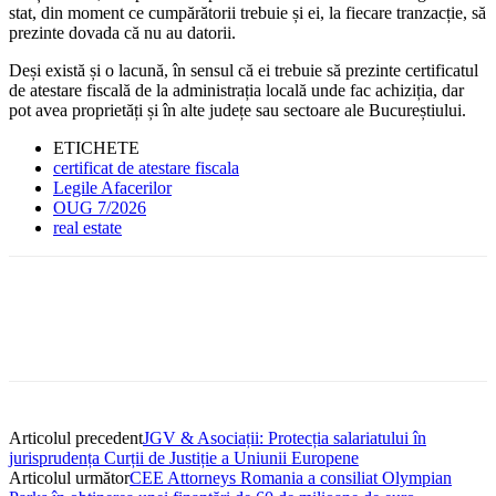
stat, din moment ce cumpărătorii trebuie și ei, la fiecare tranzacție, să
prezinte dovada că nu au datorii.
Deși există și o lacună, în sensul că ei trebuie să prezinte certificatul
de atestare fiscală de la administrația locală unde fac achiziția, dar
pot avea proprietăți și în alte județe sau sectoare ale Bucureștiului.
ETICHETE
certificat de atestare fiscala
Legile Afacerilor
OUG 7/2026
real estate
Articolul precedent
JGV & Asociații: Protecția salariatului în
jurisprudența Curții de Justiție a Uniunii Europene
Articolul următor
CEE Attorneys Romania a consiliat Olympian