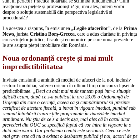
sunt în pericol? Practica notarială se schimbă fundamental? Cum
reacționează piețele și profesioniștii? Și, mai ales, putem vorbi
despre o soluție sustenabilă din perspectiva legislativă și
procedurală?
La acestea a răspuns, în emisiunea
„Legile afacerilor”
, de la
Prima
News
,
jurista
Cristina Borș-Grecea
, care a adus claritate în privința
consecințelor juridice, fiscale și economice pe care noua prevedere
le are asupra pieței imobiliare din România.
Noua ordonanță crește și mai mult
impredictibilitatea
Invitata emisiunii a amintit că mediul de afaceri de la noi, inclusiv
sectorul imobiliar, suferea oricum în ultimul timp din cauza lipsei de
predictibilitate.
„Deci cu atât mai mult suntem puși într-o situație
dificilă acum, după ce s-a publicat la ora 23.00 o Ordonanță de
Urgență din care o cerință, aceea ca și cumpărătorul să prezinte
certificat de atestare fiscală, a intrat în vigoare imediat, punând sub
semnul întrebării tranzacțiile programate în ziua/zilele imediat
următoare. Nu știu de ce s-a decis așa, mai ales că în cazul altor
prevederi din OUG se specifică faptul că vor intra în vigoare la o
dată ulterioară. Dar problema creată este serioasă. Ceea ce este
mai grav este că nu a existat o dezbatere publică și noi, actorii de pe