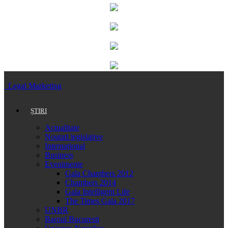
Legal Marketing
ȘTIRI
Actualitate
Noutati legislative
Internațional
Business
Evenimente
Gala Chambers 2012
Chambers 2014
Gala Intelligent Life
The Times Gala 2017
UNBR
Baroul Bucuresti