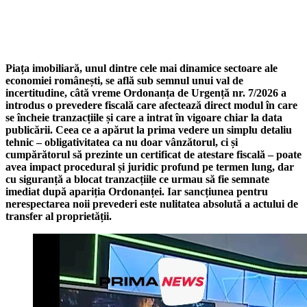
Piața imobiliară, unul dintre cele mai dinamice sectoare ale
economiei românești, se află sub semnul unui val de
incertitudine, câtă vreme
Ordonanța de Urgență nr. 7/2026
a
introdus o prevedere fiscală care afectează direct modul în care
se încheie tranzacțiile și care a intrat în vigoare chiar la data
publicării. Ceea ce a apărut la prima vedere un simplu detaliu
tehnic – obligativitatea ca nu doar vânzătorul, ci și
cumpărătorul să prezinte un certificat de atestare fiscală – poate
avea impact procedural și juridic profund pe termen lung, dar
cu siguranță a blocat tranzacțiile ce urmau să fie semnate
imediat după apariția Ordonanței. Iar sancțiunea pentru
nerespectarea noii prevederi este nulitatea absolută a actului de
transfer al proprietății.