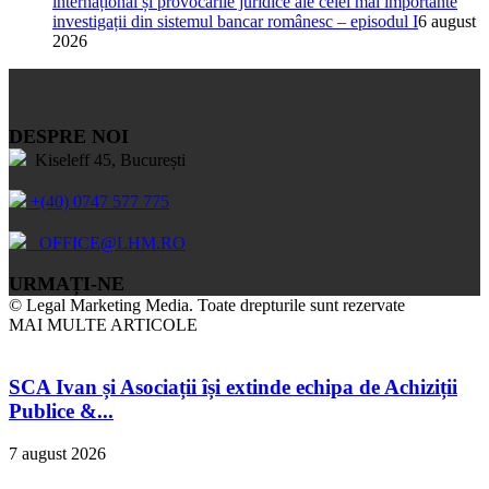
internațional și provocările juridice ale celei mai importante
investigații din sistemul bancar românesc – episodul I
6 august
2026
DESPRE NOI
Kiseleff 45, București
+(40) 0747 577 775
OFFICE@LHM.RO
URMAȚI-NE
© Legal Marketing Media. Toate drepturile sunt rezervate
MAI MULTE ARTICOLE
SCA Ivan și Asociații își extinde echipa de Achiziții
Publice &...
7 august 2026