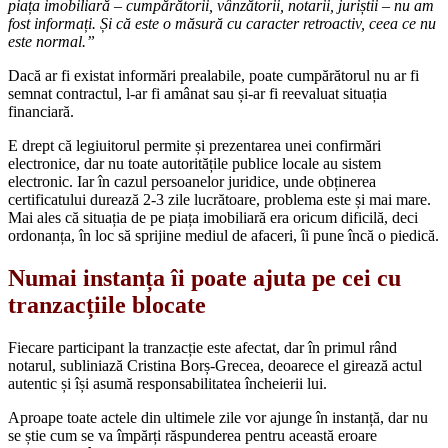
piața imobiliară – cumpărătorii, vânzătorii, notarii, juriștii – nu am
fost informați. Și că este o măsură cu caracter retroactiv, ceea ce nu
este normal.”
Dacă ar fi existat informări prealabile, poate cumpărătorul nu ar fi
semnat contractul, l-ar fi amânat sau și-ar fi reevaluat situația
financiară.
E drept că legiuitorul permite și prezentarea unei confirmări
electronice, dar nu toate autoritățile publice locale au sistem
electronic. Iar în cazul persoanelor juridice, unde obținerea
certificatului durează 2-3 zile lucrătoare, problema este și mai mare.
Mai ales că situația de pe piața imobiliară era oricum dificilă, deci
ordonanța, în loc să sprijine mediul de afaceri, îi pune încă o piedică.
Numai instanța îi poate ajuta pe cei cu
tranzacțiile blocate
Fiecare participant la tranzacție este afectat, dar în primul rând
notarul, subliniază Cristina Borș-Grecea, deoarece el girează actul
autentic și își asumă responsabilitatea încheierii lui.
Aproape toate actele din ultimele zile vor ajunge în instanță, dar nu
se știe cum se va împărți răspunderea pentru această eroare