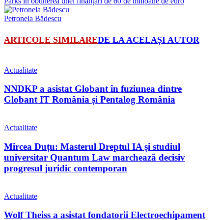
Parks în obținerea unei finanțări de 60 de milioane de euro
Petronela Bădescu
ARTICOLE SIMILARE
DE LA ACELAȘI AUTOR
Actualitate
NNDKP a asistat Globant în fuziunea dintre
Globant IT România și Pentalog România
Actualitate
Mircea Duțu: Masterul Dreptul IA și studiul
universitar Quantum Law marchează decisiv
progresul juridic contemporan
Actualitate
Wolf Theiss a asistat fondatorii Electroechipament