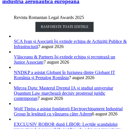
industria aeronautică europeană
Revista Romanian Legal Awards 2025
RASFOIESTE TOATE EDITIILE
SCA Ivan și Asociații își extinde echipa de Achiziții Publice &
Infrastructură
7 august 2026
Vlăsceanu & Partners își extinde echipa și recrutează un
Junior Associate
7 august 2026
NNDKP a asistat Globant în fuziunea dintre Globant IT
România și Pentalog România
7 august 2026
Mircea Duțu: Masterul Dreptul IA și studiul universitar
Quantum Law marchează decisiv progresul juridic
contemporan
7 august 2026
Wolf Theiss a asistat fondatorii Electroechipament Industrial
Group în legătură cu vânzarea către Adrem
6 august 2026
EXCLUSIV ROBOR după LIBOR: Lecțiile scandalului