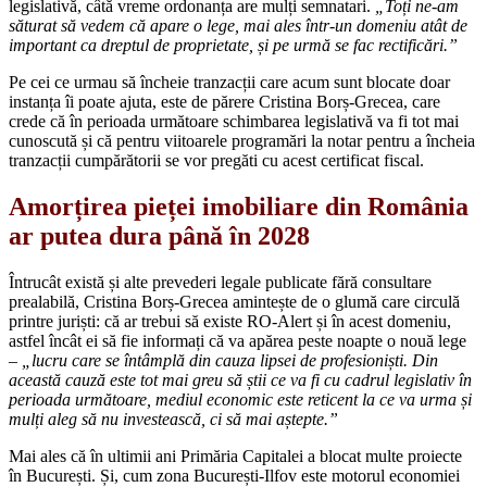
legislativă, câtă vreme ordonanța are mulți semnatari.
„Toți ne-am
săturat să vedem că apare o lege, mai ales într-un domeniu atât de
important ca dreptul de proprietate, și pe urmă se fac rectificări.”
Pe cei ce urmau să încheie tranzacții care acum sunt blocate doar
instanța îi poate ajuta, este de părere Cristina Borș-Grecea, care
crede că în perioada următoare schimbarea legislativă va fi tot mai
cunoscută și că pentru viitoarele programări la notar pentru a încheia
tranzacții cumpărătorii se vor pregăti cu acest certificat fiscal.
Amorțirea pieței imobiliare din România
ar putea dura până în 2028
Întrucât există și alte prevederi legale publicate fără consultare
prealabilă, Cristina Borș-Grecea amintește de o glumă care circulă
printre juriști: că ar trebui să existe RO-Alert și în acest domeniu,
astfel încât ei să fie informați că va apărea peste noapte o nouă lege
–
„lucru care se întâmplă din cauza lipsei de profesioniști.
Din
această cauză este tot mai greu să știi ce va fi cu cadrul legislativ în
perioada următoare, mediul economic este reticent la ce va urma și
mulți aleg să nu investească, ci să mai aștepte.
”
Mai ales că în ultimii ani Primăria Capitalei a blocat multe proiecte
în București. Și, cum zona București-Ilfov este motorul economiei