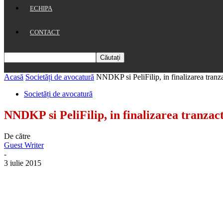
ECHIPA
CONTACT
Acasă
Societăți de avocatură
NNDKP si PeliFilip, in finalizarea tran
Societăți de avocatură
NNDKP si PeliFilip, in finalizarea tranza
De către
Guest Writer
-
3 iulie 2015