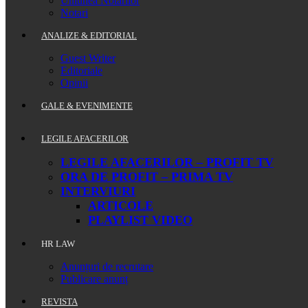
Uniunea Notarilor
Notari
ANALIZE & EDITORIAL
Guest Writer
Editoriale
Opinii
GALE & EVENIMENTE
LEGILE AFACERILOR
LEGILE AFACERILOR – PROFIT TV
ORA DE PROFIT – PRIMA TV
INTERVIURI
ARTICOLE
PLAYLIST VIDEO
HR LAW
Anunțuri de recrutare
Publicare anunț
REVISTA