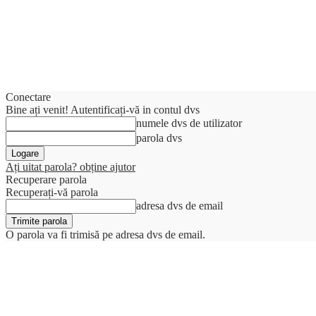
Conectare
Bine ați venit! Autentificați-vă in contul dvs
numele dvs de utilizator
parola dvs
Ați uitat parola? obține ajutor
Recuperare parola
Recuperați-vă parola
adresa dvs de email
O parola va fi trimisă pe adresa dvs de email.