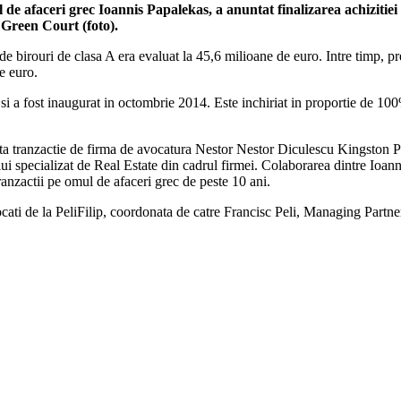
de afaceri grec Ioannis Papalekas, a anuntat finalizarea achizitiei 
 Green Court (foto).
 birouri de clasa A era evaluat la 45,6 milioane de euro. Intre timp, pre
de euro.
i a fost inaugurat in octombrie 2014. Este inchiriat in proportie de 100% 
ceasta tranzactie de firma de avocatura Nestor Nestor Diculescu Kingsto
ului specializat de Real Estate din cadrul firmei. Colaborarea dintre I
tranzactii pe omul de afaceri grec de peste 10 ani.
cati de la PeliFilip, coordonata de catre Francisc Peli, Managing Partner