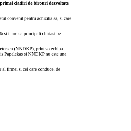
primei cladiri de birouri dezvoltate
tul convenit pentru achizitia sa, si care
si ii are ca principali chiriasi pe
n Petersen (NNDKP), printr-o echipa
oannis Papalekas si NNDKP nu este una
 al firmei si cel care conduce, de