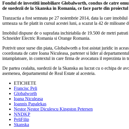
Fondul de investitii imobiliare Globalworth, condus de catre omul 
de suedezii de la Skanska in Romania, ce face parte din proiectul
Tranzactia a fost semnata pe 27 noiembrie 2014, data la care imobilul de
urmeaza sa fie platit in cursul acestei luni, a scazut la 42 de milioane 
Imobilul dispune de o suprafata inchiriabila de 19.500 de metri patrati s
Schneider Electric Romania si Orange Romania.
Potrivit unor surse din piata, Globalworth a fost asistat juridic in a
coordonata de catre Ioana Niculeasa, partener si lider al departament
intamplatoare, in contextul in care firma de avocatura il reprezinta in 
De partea cealalta, suedezii de la Skanska au lucrat cu o echipa de avo
asemenea, departamentul de Real Estate al acesteia.
ETICHETE
Francisc Peli
Globalworth
Ioana Niculeasa
Ioannis Papalekas
Nestor Nestor Diculescu Kingston Petersen
NNDKP
PeliFilip
Skanska