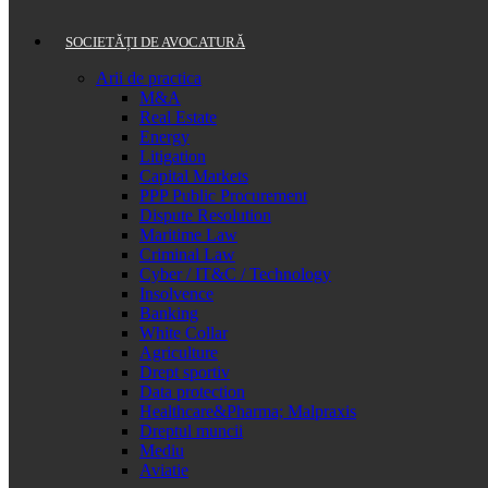
SOCIETĂȚI DE AVOCATURĂ
Arii de practica
M&A
Real Estate
Energy
Litigation
Capital Markets
PPP Public Procurement
Dispute Resolution
Maritime Law
Criminal Law
Cyber / IT&C / Technology
Insolvence
Banking
White Collar
Agriculture
Drept sportiv
Data protection
Healthcare&Pharma; Malpraxis
Dreptul muncii
Mediu
Aviatie