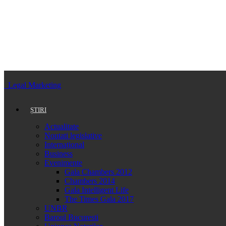
Legal Marketing
ȘTIRI
Actualitate
Noutati legislative
Internațional
Business
Evenimente
Gala Chambers 2012
Chambers 2014
Gala Intelligent Life
The Times Gala 2017
UNBR
Baroul Bucuresti