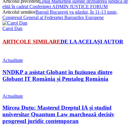
Articolul precedent
Legal Marketing susține dezbaterea juridică de
elită în cadrul Conferinței ADMIN JUSTICE FORUM
Articolul următor
Baroul București va găzdui, în 11-13 iunie,
Congresul General al Federației Barourilor Europene
Carol Dan
ARTICOLE SIMILARE
DE LA ACELAȘI AUTOR
Actualitate
NNDKP a asistat Globant în fuziunea dintre
Globant IT România și Pentalog România
Actualitate
Mircea Duțu: Masterul Dreptul IA și studiul
universitar Quantum Law marchează decisiv
progresul juridic contemporan