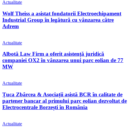
Actualitate
Wolf Theiss a asistat fondatorii Electroechipament
Industrial Group în legătură cu vânzarea către
Adrem
Actualitate
Albotă Law Firm a oferit asistență juridică
companiei OX2 în vânzarea unui parc eolian de 77
MW
Actualitate
Țuca Zbârcea & Asociații asistă BCR în calitate de
partener bancar al primului parc eolian dezvoltat de
Electrocentrale Borzești în România
Actualitate