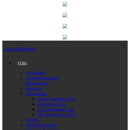
Legal Marketing
ȘTIRI
Actualitate
Noutati legislative
Internațional
Business
Evenimente
Gala Chambers 2012
Chambers 2014
Gala Intelligent Life
The Times Gala 2017
UNBR
Baroul Bucuresti