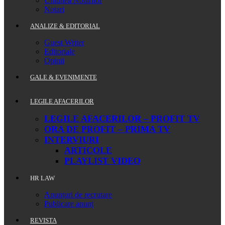
Uniunea Notarilor
Notari
ANALIZE & EDITORIAL
Guest Writer
Editoriale
Opinii
GALE & EVENIMENTE
LEGILE AFACERILOR
LEGILE AFACERILOR – PROFIT TV
ORA DE PROFIT – PRIMA TV
INTERVIURI
ARTICOLE
PLAYLIST VIDEO
HR LAW
Anunțuri de recrutare
Publicare anunț
REVISTA