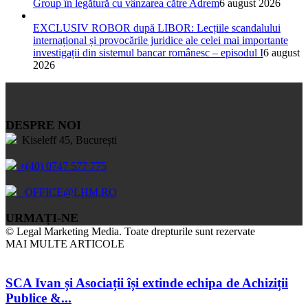
Group în legătură cu vânzarea către Adrem
6 august 2026
EXCLUSIV ROBOR după LIBOR: Lecțiile scandalului
internațional și provocările juridice ale celei mai importante
investigații din sistemul bancar românesc – episodul I
6 august
2026
DESPRE NOI
Kiseleff 45, București
+(40) 0747 577 775
OFFICE@LHM.RO
URMAȚI-NE
© Legal Marketing Media. Toate drepturile sunt rezervate
MAI MULTE ARTICOLE
SCA Ivan și Asociații își extinde echipa de Achiziții
Publice &...