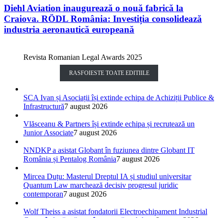
Diehl Aviation inaugurează o nouă fabrică la
Craiova. RÖDL România: Investiția consolidează
industria aeronautică europeană
Revista Romanian Legal Awards 2025
RASFOIESTE TOATE EDITIILE
SCA Ivan și Asociații își extinde echipa de Achiziții Publice &
Infrastructură
7 august 2026
Vlăsceanu & Partners își extinde echipa și recrutează un
Junior Associate
7 august 2026
NNDKP a asistat Globant în fuziunea dintre Globant IT
România și Pentalog România
7 august 2026
Mircea Duțu: Masterul Dreptul IA și studiul universitar
Quantum Law marchează decisiv progresul juridic
contemporan
7 august 2026
Wolf Theiss a asistat fondatorii Electroechipament Industrial