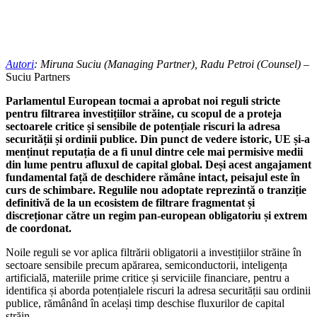
Autori
: Miruna Suciu (Managing Partner), Radu Petroi (Counsel)
–
Suciu Partners
Parlamentul European tocmai a aprobat noi reguli stricte
pentru filtrarea investițiilor străine, cu scopul de a proteja
sectoarele critice și sensibile de potențiale riscuri la adresa
securității și ordinii publice. Din punct de vedere istoric, UE și-a
menținut reputația de a fi unul dintre cele mai permisive medii
din lume pentru afluxul de capital global. Deși acest angajament
fundamental față de deschidere rămâne intact, peisajul este în
curs de schimbare. Regulile nou adoptate reprezintă o tranziție
definitivă de la un ecosistem de filtrare fragmentat și
discreționar către un regim pan-european obligatoriu și extrem
de coordonat.
Noile reguli se vor aplica filtrării obligatorii a investițiilor străine în
sectoare sensibile precum apărarea, semiconductorii, inteligența
artificială, materiile prime critice și serviciile financiare, pentru a
identifica și aborda potențialele riscuri la adresa securității sau ordinii
publice, rămânând în același timp deschise fluxurilor de capital
străin.