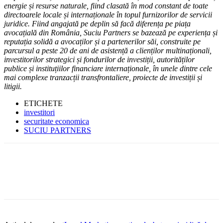
energie și resurse naturale, fiind clasată în mod constant de toate
directoarele locale și internaționale în topul furnizorilor de servicii
juridice. Fiind angajată pe deplin să facă diferența pe piața
avocațială din România, Suciu Partners se bazează pe experiența și
reputația solidă a avocaților și a partenerilor săi, construite pe
parcursul a peste 20 de ani de asistență a clienților multinaționali,
investitorilor strategici și fondurilor de investiții, autorităților
publice și instituțiilor financiare internaționale, în unele dintre cele
mai complexe tranzacții transfrontaliere, proiecte de investiții și
litigii.
ETICHETE
investitori
securitate economica
SUCIU PARTNERS