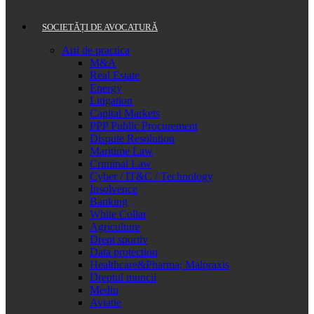
SOCIETĂȚI DE AVOCATURĂ
Arii de practica
M&A
Real Estate
Energy
Litigation
Capital Markets
PPP Public Procurement
Dispute Resolution
Maritime Law
Criminal Law
Cyber / IT&C / Technology
Insolvence
Banking
White Collar
Agriculture
Drept sportiv
Data protection
Healthcare&Pharma; Malpraxis
Dreptul muncii
Mediu
Aviatie