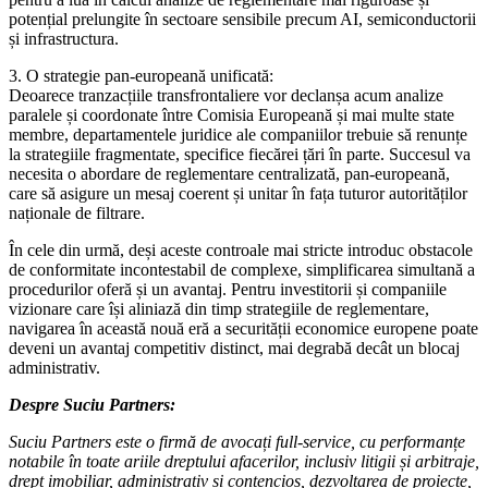
potențial prelungite în sectoare sensibile precum AI, semiconductorii
și infrastructura.
3. O strategie pan-europeană unificată:
Deoarece tranzacțiile transfrontaliere vor declanșa acum analize
paralele și coordonate între Comisia Europeană și mai multe state
membre, departamentele juridice ale companiilor trebuie să renunțe
la strategiile fragmentate, specifice fiecărei țări în parte. Succesul va
necesita o abordare de reglementare centralizată, pan-europeană,
care să asigure un mesaj coerent și unitar în fața tuturor autorităților
naționale de filtrare.
În cele din urmă, deși aceste controale mai stricte introduc obstacole
de conformitate incontestabil de complexe, simplificarea simultană a
procedurilor oferă și un avantaj. Pentru investitorii și companiile
vizionare care își aliniază din timp strategiile de reglementare,
navigarea în această nouă eră a securității economice europene poate
deveni un avantaj competitiv distinct, mai degrabă decât un blocaj
administrativ.
Despre Suciu Partners:
Suciu Partners este o firmă de avocați full-service, cu performanțe
notabile în toate ariile dreptului afacerilor, inclusiv litigii și arbitraje,
drept imobiliar, administrativ și contencios, dezvoltarea de proiecte,