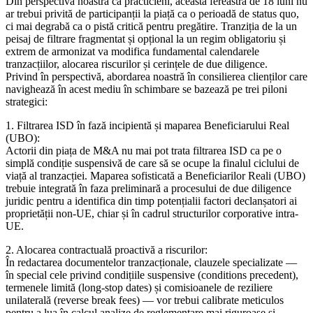
Din perspectiva noastră ca practicieni, această fereastră de 18 luni nu
ar trebui privită de participanții la piață ca o perioadă de status quo,
ci mai degrabă ca o pistă critică pentru pregătire. Tranziția de la un
peisaj de filtrare fragmentat și opțional la un regim obligatoriu și
extrem de armonizat va modifica fundamental calendarele
tranzacțiilor, alocarea riscurilor și cerințele de due diligence.
Privind în perspectivă, abordarea noastră în consilierea clienților care
navighează în acest mediu în schimbare se bazează pe trei piloni
strategici:
1. Filtrarea ISD în fază incipientă și maparea Beneficiarului Real
(UBO):
Actorii din piața de M&A nu mai pot trata filtrarea ISD ca pe o
simplă condiție suspensivă de care să se ocupe la finalul ciclului de
viață al tranzacției. Maparea sofisticată a Beneficiarilor Reali (UBO)
trebuie integrată în faza preliminară a procesului de due diligence
juridic pentru a identifica din timp potențialii factori declanșatori ai
proprietății non-UE, chiar și în cadrul structurilor corporative intra-
UE.
2. Alocarea contractuală proactivă a riscurilor:
În redactarea documentelor tranzacționale, clauzele specializate —
în special cele privind condițiile suspensive (conditions precedent),
termenele limită (long-stop dates) și comisioanele de reziliere
unilaterală (reverse break fees) — vor trebui calibrate meticulos
pentru a lua în calcul analize de reglementare mai riguroase și