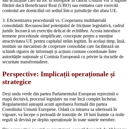
sau achizițiile care au loc în întregime în cadrul Uniunii vor fi supuse
filtrării dacă Beneficiarul Real (UBO) sau entitatea care exercită
controlul are domiciliul ori sediul într-o jurisdicție din afara UE.
3. Eficientizarea procedurală vs. Cooperarea multilaterală
consolidată: Recunoscând potențialul de fricțiune legislativă, cadrul
juridic încearcă un exercițiu delicat de echilibru. Acesta introduce
termene procedurale simplificate, concepute pentru a menține
atractivitatea UE pentru capitalul străin legitim. În același timp, însă,
instituie un mecanism de cooperare consolidat care facilitează un
schimb riguros de informații și acțiuni comune coordonate între
autoritățile naționale și Comisia Europeană cu privire la riscurile de
securitate transfrontaliere.
Perspective: Implicații operaționale și
strategice
Deși unda verde din partea Parlamentului European reprezintă o
etapă decisivă, procesul legislativ nu este încă complet încheiat.
Regulamentul așteaptă acum aprobarea formală din partea
Consiliului Uniunii Europene. Odată cu intrarea sa ulterioară în
vigoare, va începe o perioadă de tranziție de 18 luni înainte ca noile
reguli să devină pe deplin operaționale în toate statele membre.