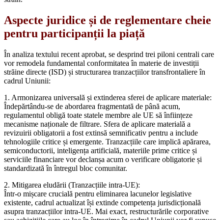
Aspecte juridice și de reglementare cheie
pentru participanții la piață
În analiza textului recent aprobat, se desprind trei piloni centrali care
vor remodela fundamental conformitatea în materie de investiții
străine directe (ISD) și structurarea tranzacțiilor transfrontaliere în
cadrul Uniunii:
1. Armonizarea universală și extinderea sferei de aplicare materiale:
Îndepărtându-se de abordarea fragmentată de până acum,
regulamentul obligă toate statele membre ale UE să înființeze
mecanisme naționale de filtrare. Sfera de aplicare materială a
revizuirii obligatorii a fost extinsă semnificativ pentru a include
tehnologiile critice și emergente. Tranzacțiile care implică apărarea,
semiconductorii, inteligența artificială, materiile prime critice și
serviciile financiare vor declanșa acum o verificare obligatorie și
standardizată în întregul bloc comunitar.
2. Mitigarea eludării (Tranzacțiile intra-UE):
Într-o mișcare crucială pentru eliminarea lacunelor legislative
existente, cadrul actualizat își extinde competența jurisdicțională
asupra tranzacțiilor intra-UE. Mai exact, restructurările corporative