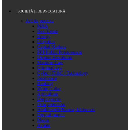
SOCIETĂȚI DE AVOCATURĂ
Arii de practica
M&A
Real Estate
Energy
Litigation
Capital Markets
PPP Public Procurement
Dispute Resolution
Maritime Law
Criminal Law
Cyber / IT&C / Technology
Insolvence
Banking
White Collar
Agriculture
Drept sportiv
Data protection
Healthcare&Pharma; Malpraxis
Dreptul muncii
Mediu
Aviatie