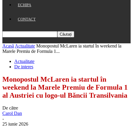
ECHIPA
CONTACT
Acasă
Actualitate
Monopostul McLaren ia startul în weekend la
Marele Premiu de Formula 1...
Actualitate
De interes
Monopostul McLaren ia startul în
weekend la Marele Premiu de Formula 1
al Austriei cu logo-ul Băncii Transilvania
De către
Carol Dan
-
25 iunie 2026