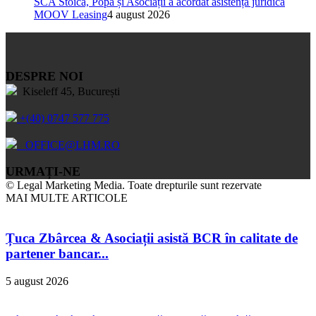
SCA Stoica, Popa și Asociații a acordat asistență juridică
MOOV Leasing
4 august 2026
DESPRE NOI
Kiseleff 45, București
+(40) 0747 577 775
OFFICE@LHM.RO
URMAȚI-NE
© Legal Marketing Media. Toate drepturile sunt rezervate
MAI MULTE ARTICOLE
Țuca Zbârcea & Asociații asistă BCR în calitate de
partener bancar...
5 august 2026