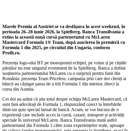
Marele Premiu al Austriei se va desfășura în acest weekend, în
perioada 26–28 iunie 2026, la Spielberg. Banca Transilvania a
extins la această nouă cursă parteneriatul cu McLaren
Mastercard Formula 1® Team, după asocierea în premieră cu
Formula 1 din 2025, pe circuitul din Ungaria, conform
Profit.ro.
Prezența logo-ului BT pe monopostul echipei, pe volan și pe căștile
piloților nu este singurul eveniment de la Spielberg. Banca a dublat
susținerea parteneriatului McLaren cu o surpriză pentru fanii din
România: prezența Team Priceless, campania prin care doi clienți ai
băncii au câștigat șansa de a trăi Formula 1 din interior, direct la
cursa din Austria.
Cei doi au arătat că știu totul despre echipa McLaren Mastercard, că
sunt fani adevărați de Formula 1, răspunzând corect la întrebările
dintr-un quiz special lansat de bancă. Acum, se vor bucura de o
experiență care include acces la cursă, cazare, transport și activități
speciale în universul McLaren. Banca Transilvania mută astfel
parteneriatul din Formula 1 către zona experiențelor reale, aproape
de cultura fanilor motorsportului, prin prezența la Spielberg, exact în