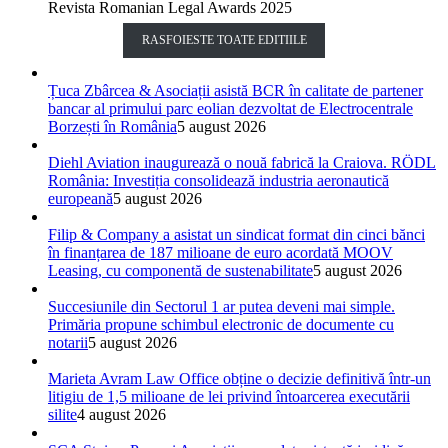
Revista Romanian Legal Awards 2025
RASFOIESTE TOATE EDITIILE
Țuca Zbârcea & Asociații asistă BCR în calitate de partener
bancar al primului parc eolian dezvoltat de Electrocentrale
Borzești în România
5 august 2026
Diehl Aviation inaugurează o nouă fabrică la Craiova. RÖDL
România: Investiția consolidează industria aeronautică
europeană
5 august 2026
Filip & Company a asistat un sindicat format din cinci bănci
în finanțarea de 187 milioane de euro acordată MOOV
Leasing, cu componentă de sustenabilitate
5 august 2026
Succesiunile din Sectorul 1 ar putea deveni mai simple.
Primăria propune schimbul electronic de documente cu
notarii
5 august 2026
Marieta Avram Law Office obține o decizie definitivă într-un
litigiu de 1,5 milioane de lei privind întoarcerea executării
silite
4 august 2026