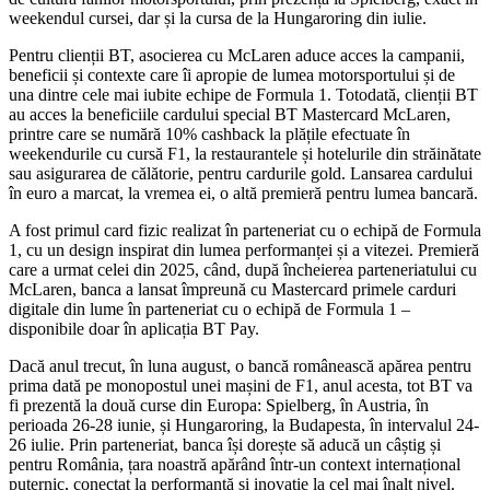
weekendul cursei, dar și la cursa de la Hungaroring din iulie.
Pentru clienții BT, asocierea cu McLaren aduce acces la campanii,
beneficii și contexte care îi apropie de lumea motorsportului și de
una dintre cele mai iubite echipe de Formula 1. Totodată, clienții BT
au acces la beneficiile cardului special BT Mastercard McLaren,
printre care se numără 10% cashback la plățile efectuate în
weekendurile cu cursă F1, la restaurantele și hotelurile din străinătate
sau asigurarea de călătorie, pentru cardurile gold. Lansarea cardului
în euro a marcat, la vremea ei, o altă premieră pentru lumea bancară.
A fost primul card fizic realizat în parteneriat cu o echipă de Formula
1, cu un design inspirat din lumea performanței și a vitezei. Premieră
care a urmat celei din 2025, când, după încheierea parteneriatului cu
McLaren, banca a lansat împreună cu Mastercard primele carduri
digitale din lume în parteneriat cu o echipă de Formula 1 –
disponibile doar în aplicația BT Pay.
Dacă anul trecut, în luna august, o bancă românească apărea pentru
prima dată pe monopostul unei mașini de F1, anul acesta, tot BT va
fi prezentă la două curse din Europa: Spielberg, în Austria, în
perioada 26-28 iunie, și Hungaroring, la Budapesta, în intervalul 24-
26 iulie. Prin parteneriat, banca își dorește să aducă un câștig și
pentru România, țara noastră apărând într-un context internațional
puternic, conectat la performanță și inovație la cel mai înalt nivel.