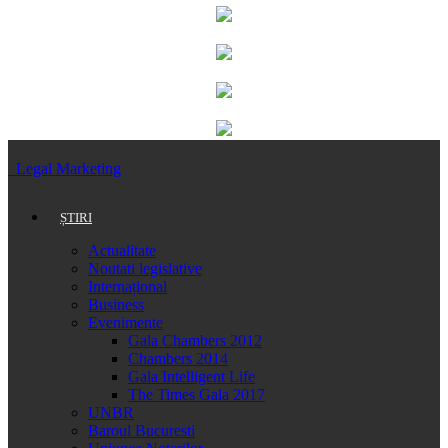
Legal Marketing
ȘTIRI
Actualitate
Noutati legislative
Internațional
Business
Evenimente
Gala Chambers 2012
Chambers 2014
Gala Intelligent Life
The Times Gala 2017
UNBR
Baroul Bucuresti