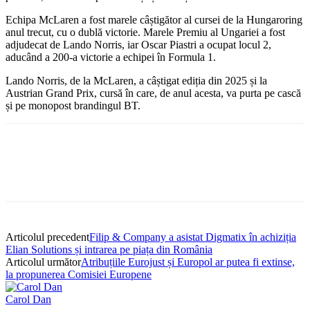
Echipa McLaren a fost marele câștigător al cursei de la Hungaroring
anul trecut, cu o dublă victorie. Marele Premiu al Ungariei a fost
adjudecat de Lando Norris, iar Oscar Piastri a ocupat locul 2,
aducând a 200-a victorie a echipei în Formula 1.
Lando Norris, de la McLaren, a câștigat ediția din 2025 și la
Austrian Grand Prix, cursă în care, de anul acesta, va purta pe cască
și pe monopost brandingul BT.
Articolul precedent
Filip & Company a asistat Digmatix în achiziția
Elian Solutions și intrarea pe piața din România
Articolul următor
Atribuțiile Eurojust și Europol ar putea fi extinse,
la propunerea Comisiei Europene
Carol Dan