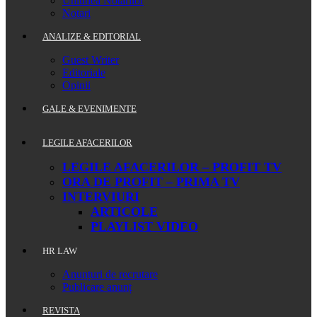
Uniunea Notarilor
Notari
ANALIZE & EDITORIAL
Guest Writer
Editoriale
Opinii
GALE & EVENIMENTE
LEGILE AFACERILOR
LEGILE AFACERILOR – PROFIT TV
ORA DE PROFIT – PRIMA TV
INTERVIURI
ARTICOLE
PLAYLIST VIDEO
HR LAW
Anunțuri de recrutare
Publicare anunț
REVISTA