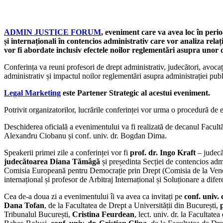
ADMIN JUSTICE FORUM
, eveniment care va avea loc în perio
și internaționali în contencios administrativ care vor analiza relați
vor fi abordate inclusiv efectele noilor reglementări asupra unor 
Conferința va reuni profesori de drept administrativ, judecători, avocaț
administrativ și impactul noilor reglementări asupra administrației publ
Legal Marketing
este Partener Strategic al acestui eveniment.
Potrivit organizatorilor, lucrările conferinței vor urma o procedură de e
Deschiderea oficială a evenimentului va fi realizată de decanul Facultății
Alexandru Ciobanu și conf. univ. dr. Bogdan Dima.
Speakerii primei zile a conferinței vor fi
prof. dr. Ingo Kraft
– judecă
judecătoarea
Diana Tămâgă
și președinta Secției de contencios admin
Comisia Europeană pentru Democrație prin Drept (Comisia de la Vene
internațional și profesor de Arbitraj Internațional și Soluționare a d
Cea de-a doua zi a evenimentului îi va avea ca invitați pe
conf. univ.
Dana Tofan
, de la Facultatea de Drept a Universității din București,
Tribunalul București,
Cristina Feurdean
, lect. univ. dr. la Facultate