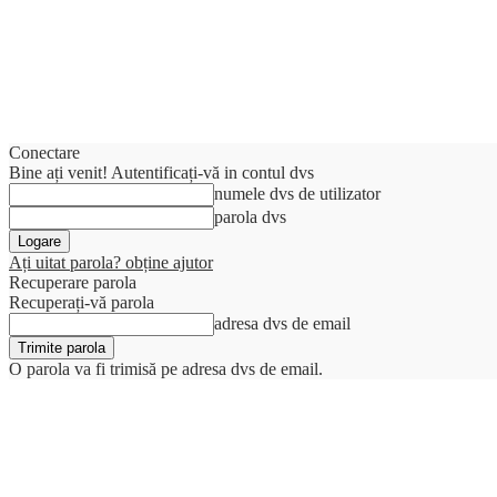
Conectare
Bine ați venit! Autentificați-vă in contul dvs
numele dvs de utilizator
parola dvs
Ați uitat parola? obține ajutor
Recuperare parola
Recuperați-vă parola
adresa dvs de email
O parola va fi trimisă pe adresa dvs de email.