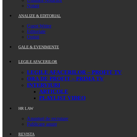
Uniunea Notarilor
Notari
ANALIZE & EDITORIAL
Guest Writer
Editoriale
Opinii
GALE & EVENIMENTE
LEGILE AFACERILOR
LEGILE AFACERILOR – PROFIT TV
ORA DE PROFIT – PRIMA TV
INTERVIURI
ARTICOLE
PLAYLIST VIDEO
HR LAW
Anunțuri de recrutare
Publicare anunț
REVISTA