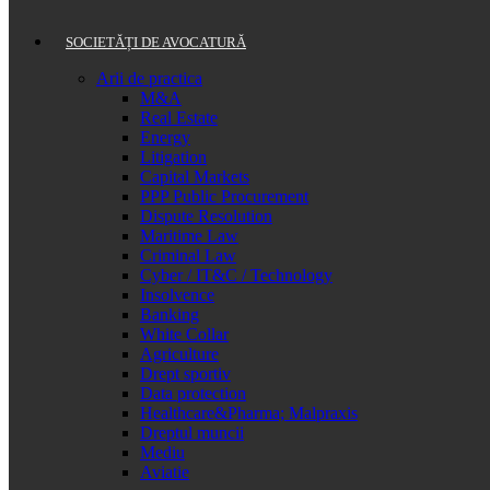
SOCIETĂȚI DE AVOCATURĂ
Arii de practica
M&A
Real Estate
Energy
Litigation
Capital Markets
PPP Public Procurement
Dispute Resolution
Maritime Law
Criminal Law
Cyber / IT&C / Technology
Insolvence
Banking
White Collar
Agriculture
Drept sportiv
Data protection
Healthcare&Pharma; Malpraxis
Dreptul muncii
Mediu
Aviatie