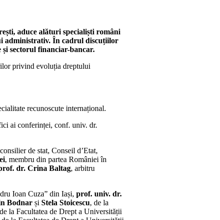
ești, aduce alături specialiști români
i administrativ. În cadrul discuțiilor
 și sectorul financiar-bancar.
ilor privind evoluția dreptului
ecialitate recunoscute internațional.
ci ai conferinței, conf. univ. dr.
consilier de stat, Conseil d’Etat,
ei
, membru din partea României în
prof. dr. Crina Baltag
, arbitru
ndru Ioan Cuza” din Iași,
prof. univ. dr.
in Bodnar
și
Stela Stoicescu
, de la
 de la Facultatea de Drept a Universității