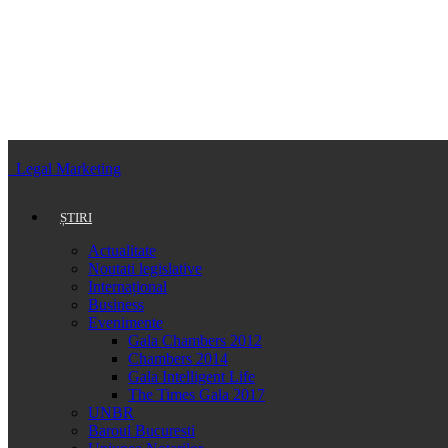
Legal Marketing
ȘTIRI
Actualitate
Noutati legislative
Internațional
Business
Evenimente
Gala Chambers 2012
Chambers 2014
Gala Intelligent Life
The Times Gala 2017
UNBR
Baroul Bucuresti