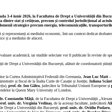
ada 3-4 iunie 2026, la Facultatea de Drept a Universității din Bucur
a dintre stat și cetățean, precum și controlul jurisdicțional al actulu
domenii strategice precum energia, telecomunicațiile, transporturile
i și reprezentanți ai mediului economic, într-un context dedicat dezbater
ice și a mediului de afaceri.
valuare academică, iar studiile selectate vor fi publicate în reviste de sp
 de Drept a Universității din București, alături de coordonatorii științifi
tor la Curtea Administrativă Federală din Germania,
Jean Luc Matt
– 
istrativ și fiscal de la Înalta Curte de Casație și Justiție,
Iuliana Scânt
ția),
prof. dr. Ion Gâlea
, judecător la Tribunalul Uniunii Europene și
iferendelor la Queen Mary University of London.
 dr. Constantin Mâță
, de la Facultatea de Drept a Universității „Alexa
prof. univ. dr. Verginia Vedinaș
, de la aceeași facultate, judecătorii
Al
a de Drept a Universității din București,
prof. univ. dr. Ovidiu Podaru
,