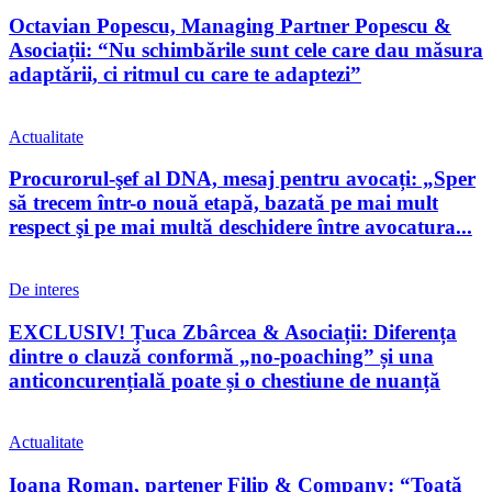
Octavian Popescu, Managing Partner Popescu &
Asociații: “Nu schimbările sunt cele care dau măsura
adaptării, ci ritmul cu care te adaptezi”
Actualitate
Procurorul-şef al DNA, mesaj pentru avocați: „Sper
să trecem într-o nouă etapă, bazată pe mai mult
respect şi pe mai multă deschidere între avocatura...
De interes
EXCLUSIV! Țuca Zbârcea & Asociații: Diferența
dintre o clauză conformă „no-poaching” și una
anticoncurențială poate și o chestiune de nuanță
Actualitate
Ioana Roman, partener Filip & Company: “Toată