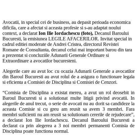
Avocatii, in special cei de business, au depasit perioada economica
dificila, care a afectat si aceasta profesie si s-au adaptat noului
context, a declarat
Ion Ilie Iordachescu (foto),
Decanul Baroului
Bucuresti, la emisiunea LEGILE AFACERILOR. Invitat special in
cadrul editiei moderate de Andrei Cristea, directorul Revistei
Romane de Consultanta, decanul celui mai important barou din tara
a prezentat si concluziile Adunarii Generale Ordinare si
Extraordinare a avocatilor bucuresteni.
Alegerile care au avut loc cu ocazia Adunarii Generale a avocatilor
din Baroul Bucuresti au avut rolul de a asigura o functionare legala
si eficienta a Comisiei de Disciplina si Comisiei de Cenzori.
“Comisia de Disciplina a existat mereu, a avut un rol deosebit in
Baroul Bucuresti si a solutionat multe litigii privind avocatii. In
alegerile de anul trecut, o serie de avocati nu au dorit sa candideze la
aceasta Comisie si cu greu am reusit sa avem 3 membri. Fara
membri suficienti nu am reusit sa solutionam cererile de rejudecare”,
a declarat Ion Ilie Iordachescu. Decanul Baroului Bucuresti a
declarat ca prin alegerea a 3 noi membri permanenti Comisia de
Disciplina poate functiona normal.