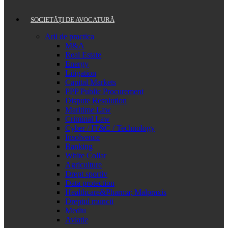
SOCIETĂȚI DE AVOCATURĂ
Arii de practica
M&A
Real Estate
Energy
Litigation
Capital Markets
PPP Public Procurement
Dispute Resolution
Maritime Law
Criminal Law
Cyber / IT&C / Technology
Insolvence
Banking
White Collar
Agriculture
Drept sportiv
Data protection
Healthcare&Pharma; Malpraxis
Dreptul muncii
Mediu
Aviatie