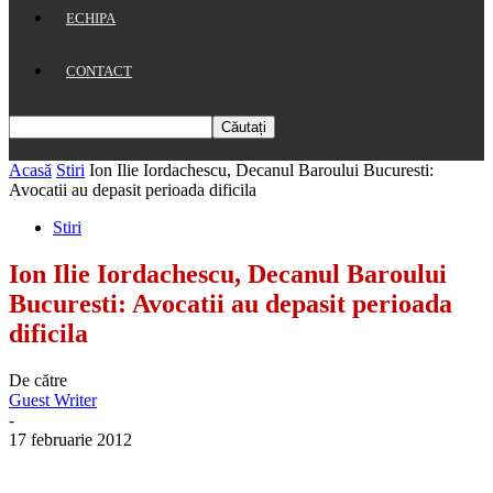
ECHIPA
CONTACT
Acasă
Stiri
Ion Ilie Iordachescu, Decanul Baroului Bucuresti:
Avocatii au depasit perioada dificila
Stiri
Ion Ilie Iordachescu, Decanul Baroului
Bucuresti: Avocatii au depasit perioada
dificila
De către
Guest Writer
-
17 februarie 2012