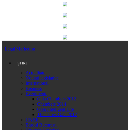
Legal Marketing
ȘTIRI
Actualitate
Noutati legislative
Internațional
Business
Evenimente
Gala Chambers 2012
Chambers 2014
Gala Intelligent Life
The Times Gala 2017
UNBR
Baroul Bucuresti