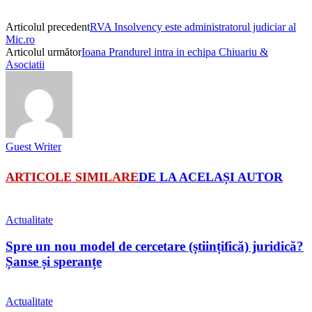
Articolul precedent
RVA Insolvency este administratorul judiciar al
Mic.ro
Articolul următor
Ioana Prandurel intra in echipa Chiuariu &
Asociatii
Guest Writer
ARTICOLE SIMILARE
DE LA ACELAȘI AUTOR
Actualitate
Spre un nou model de cercetare (științifică) juridică?
Șanse și speranțe
Actualitate