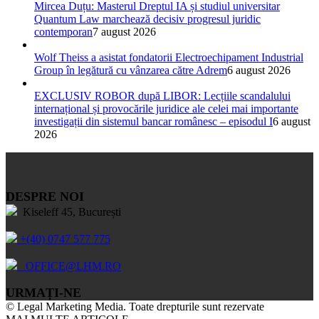
Mircea Duțu: Masterul Dreptul IA și studiul universitar
Quantum Law marchează decisiv progresul juridic
contemporan
7 august 2026
Wolf Theiss a asistat fondatorii Electroechipament Industrial
Group în legătură cu vânzarea către Adrem
6 august 2026
EXCLUSIV ROBOR după LIBOR: Lecțiile scandalului
internațional și provocările juridice ale celei mai importante
investigații din sistemul bancar românesc – episodul I
6 august
2026
DESPRE NOI
Kiseleff 45, București
+(40) 0747 577 775
OFFICE@LHM.RO
URMAȚI-NE
© Legal Marketing Media. Toate drepturile sunt rezervate