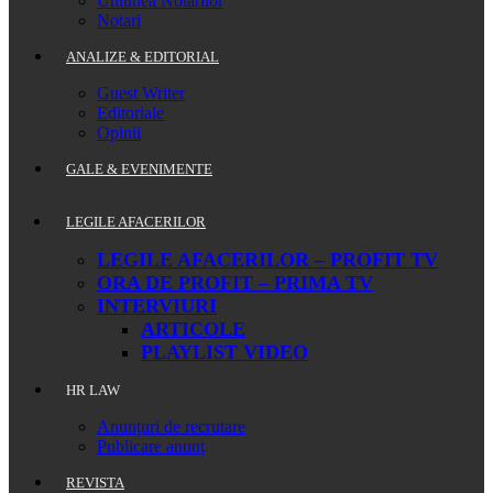
Uniunea Notarilor
Notari
ANALIZE & EDITORIAL
Guest Writer
Editoriale
Opinii
GALE & EVENIMENTE
LEGILE AFACERILOR
LEGILE AFACERILOR – PROFIT TV
ORA DE PROFIT – PRIMA TV
INTERVIURI
ARTICOLE
PLAYLIST VIDEO
HR LAW
Anunțuri de recrutare
Publicare anunț
REVISTA