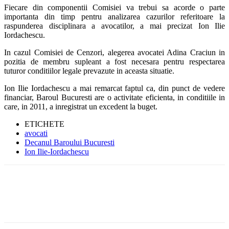
Fiecare din componentii Comisiei va trebui sa acorde o parte
importanta din timp pentru analizarea cazurilor referitoare la
raspunderea disciplinara a avocatilor, a mai precizat Ion Ilie
Iordachescu.
In cazul Comisiei de Cenzori, alegerea avocatei Adina Craciun in
pozitia de membru supleant a fost necesara pentru respectarea
tuturor conditiilor legale prevazute in aceasta situatie.
Ion Ilie Iordachescu a mai remarcat faptul ca, din punct de vedere
financiar, Baroul Bucuresti are o activitate eficienta, in conditiile in
care, in 2011, a inregistrat un excedent la buget.
ETICHETE
avocati
Decanul Baroului Bucuresti
Ion Ilie-Iordachescu