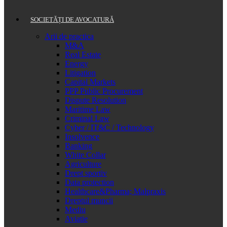
SOCIETĂȚI DE AVOCATURĂ
Arii de practica
M&A
Real Estate
Energy
Litigation
Capital Markets
PPP Public Procurement
Dispute Resolution
Maritime Law
Criminal Law
Cyber / IT&C / Technology
Insolvence
Banking
White Collar
Agriculture
Drept sportiv
Data protection
Healthcare&Pharma; Malpraxis
Dreptul muncii
Mediu
Aviatie