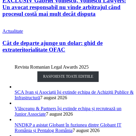
EXCLUSIV Gabriel Voinescu, Voinescu Lawyers:
Un avocat responsabil nu vinde arbitrajul când
procesul costă mai mult decât disputa
Actualitate
Cât de departe ajunge un dolar: ghid de
extrateritorialitate OFAC
Revista Romanian Legal Awards 2025
RASFOIESTE TOATE EDITIILE
SCA Ivan și Asociații își extinde echipa de Achiziții Publice &
Infrastructură
7 august 2026
Vlăsceanu & Partners își extinde echipa și recrutează un
Junior Associate
7 august 2026
NNDKP a asistat Globant în fuziunea dintre Globant IT
România și Pentalog România
7 august 2026