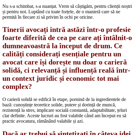
Nu s-a schimbat, s-a nuanțat. Vrem să câștigăm, pentru clienții noștri
și pentru noi. Luptând cu toate forțele, de o manieră care să ne
permită în fiecare zi să privim în ochi pe oricine.
Tinerii avocați intră astăzi într-o profesie
foarte diferită de cea pe care ați întâlnit-o
dumneavoastră la început de drum. Ce
calități considerați esențiale pentru un
avocat care își dorește nu doar o carieră
solidă, ci relevanță și influență reală într-
un context juridic și economic tot mai
complex?
O carieră solidă se edifică în etape, pornind de la ingredientele de
bază: cunoștințe teoretice solide, putere și dorință de muncă,
rezistență la stres, implicare socială constantă, adaptabilitate, țeluri
clar definite. Aceste lucruri au fost valabile când am început eu să
practic avocatura, rămânând valabile și azi.
Dacă ar trebui să sintetizați în câteva idei