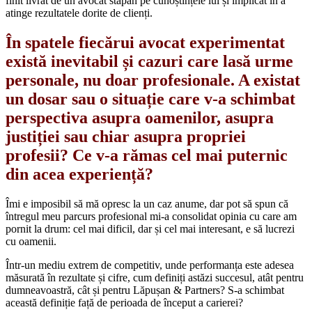
finit livrat de un avocat stăpân pe cunoștințele lui și implicat în a
atinge rezultatele dorite de clienți.
În spatele fiecărui avocat experimentat
există inevitabil și cazuri care lasă urme
personale, nu doar profesionale. A existat
un dosar sau o situație care v-a schimbat
perspectiva asupra oamenilor, asupra
justiției sau chiar asupra propriei
profesii? Ce v-a rămas cel mai puternic
din acea experiență?
Îmi e imposibil să mă opresc la un caz anume, dar pot să spun că
întregul meu parcurs profesional mi-a consolidat opinia cu care am
pornit la drum: cel mai dificil, dar și cel mai interesant, e să lucrezi
cu oamenii.
Într-un mediu extrem de competitiv, unde performanța este adesea
măsurată în rezultate și cifre, cum definiți astăzi succesul, atât pentru
dumneavoastră, cât și pentru Lăpușan & Partners? S-a schimbat
această definiție față de perioada de început a carierei?