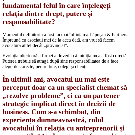
fundamental felul în care înțelegeți
relația dintre drept, putere și
responsabilitate?
Momentul definitoriu a fost tocmai înființarea Lăpușan & Partners.
Împreună cu asociații mei de la acea dată, am vrut să facem
avocatură altfel decât „provincial”.
Evoluția ulterioară a firmei a dovedit că intuiția mea a fost corectă.
Puterea trebuie să atragă după sine responsabilitatea de a face
alegerile corecte, pentru tine, colegi și clienți.
În ultimii ani, avocatul nu mai este
perceput doar ca un specialist chemat să
„rezolve probleme”, ci ca un partener
strategic implicat direct în decizii de
business. Cum s-a schimbat, din
experiența dumneavoastră, rolul
avocatului în relația cu antreprenorii și