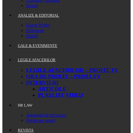
Uniunea Notarilor
Notari
ANALIZE & EDITORIAL
Guest Writer
Editoriale
Opinii
GALE & EVENIMENTE
LEGILE AFACERILOR
LEGILE AFACERILOR – PROFIT TV
ORA DE PROFIT – PRIMA TV
INTERVIURI
ARTICOLE
PLAYLIST VIDEO
HR LAW
Anunțuri de recrutare
Publicare anunț
REVISTA