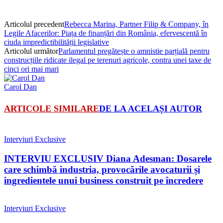
Articolul precedent
Rebecca Marina, Partner Filip & Company, în
Legile Afacerilor: Piața de finanțări din România, efervescentă în
ciuda impredictibilității legislative
Articolul următor
Parlamentul pregătește o amnistie parțială pentru
construcțiile ridicate ilegal pe terenuri agricole, contra unei taxe de
cinci ori mai mari
Carol Dan
ARTICOLE SIMILARE
DE LA ACELAȘI AUTOR
Interviuri Exclusive
INTERVIU EXCLUSIV Diana Adesman: Dosarele
care schimbă industria, provocările avocaturii și
ingredientele unui business construit pe încredere
Interviuri Exclusive