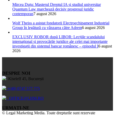
Mircea Duțu: Masterul Dreptul IA și studiul universitar
Quantum Law marchează decisiv progresul juridic
contemporan
7 august 2026
Wolf Theiss a asistat fondatorii Electroechipament Industrial
Group în legătură cu vânzarea către Adrem
6 august 2026
EXCLUSIV ROBOR după LIBOR: Lecțiile scandalului
internațional și provocările juridice ale celei mai importante
investigații din sistemul bancar românesc – episodul I
6 august
2026
DESPRE NOI
Kiseleff 45, București
+(40) 0747 577 775
OFFICE@LHM.RO
URMAȚI-NE
© Legal Marketing Media. Toate drepturile sunt rezervate