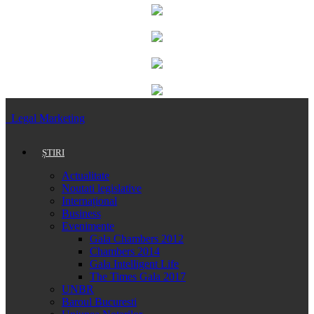
Legal Marketing
ȘTIRI
Actualitate
Noutati legislative
Internațional
Business
Evenimente
Gala Chambers 2012
Chambers 2014
Gala Intelligent Life
The Times Gala 2017
UNBR
Baroul Bucuresti