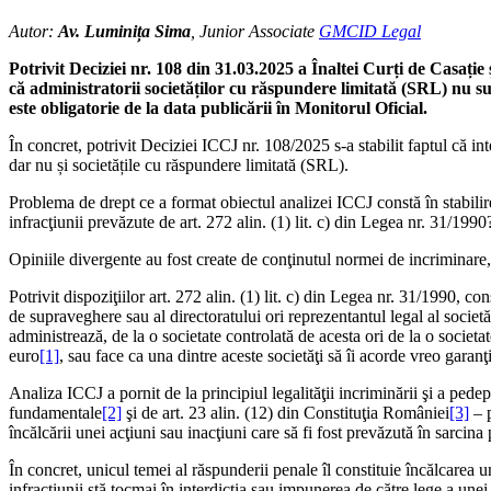
Autor:
Av. Luminița Sima
, Junior Associate
GMCID Legal
Potrivit Deciziei nr. 108 din 31.03.2025 a Înaltei Curți de Casație ș
că administratorii societăților cu răspundere limitată (SRL) nu sun
este obligatorie de la data publicării în Monitorul Oficial.
În concret, potrivit Deciziei ICCJ nr. 108/2025 s-a stabilit faptul că i
dar nu și societățile cu răspundere limitată (SRL).
Problema de drept ce a format obiectul analizei ICCJ constă în stabilire
infracţiunii prevăzute de art. 272 alin. (1) lit. c) din Legea nr. 31/1990
Opiniile divergente au fost create de conţinutul normei de incriminare, ca
Potrivit dispoziţiilor art. 272 alin. (1) lit. c) din Legea nr. 31/1990, c
de supraveghere sau al directoratului ori reprezentantul legal al societă
administrează, de la o societate controlată de acesta ori de la o societ
euro
[1]
, sau face ca una dintre aceste societăţi să îi acorde vreo garanţi
Analiza ICCJ a pornit de la principiul legalităţii incriminării şi a pede
fundamentale
[2]
şi de art. 23 alin. (12) din Constituţia României
[3]
– p
încălcării unei acţiuni sau inacţiuni care să fi fost prevăzută în sarcina
În concret, unicul temei al răspunderii penale îl constituie încălcarea u
infracţiunii stă tocmai în interdicţia sau impunerea de către lege a une