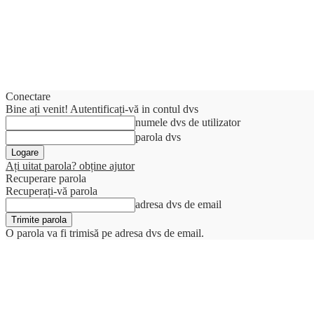
Conectare
Bine ați venit! Autentificați-vă in contul dvs
numele dvs de utilizator
parola dvs
Ați uitat parola? obține ajutor
Recuperare parola
Recuperați-vă parola
adresa dvs de email
O parola va fi trimisă pe adresa dvs de email.