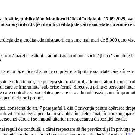
i Justiție, publicată în Monitorul Oficial în data de 17.09.2025, s-a 
t supuși interdicției de a fi creditați de către societate cu sume c
nterdicția de a credita administratorii cu sume mai mari de 5.000 euro viz
a următoarei chestiuni – administratorul unei societăţi cu răspundere limi
?
re nu face nicio distincţie cu privire la tipul de societate căreia îi este 
onstituie infracţiune şi se pedepseşte fondatorul, administratorul, director
ţii care se împrumută, sub orice formă, direct sau printr-o persoană inter
ate care controlează societatea pe care el o administrează, suma împrumut
e pentru datorii proprii.
psei, consacrat de art. 7 paragraful 1 din Convenţia pentru apărarea dreptu
otrivit cărora legea penală nu se aplică în acele situaţii în care angajar
 persoanei căreia i se impută ulterior nerespectarea dispoziției legale.
nei reguli de conduită, a cărei respectare să fie prevăzută şi în privinţa 
i anumite conduite, care trebuie să fie cunoscută de destinatarul său.
[4]