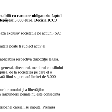
stabilit cu caracter obligatoriu faptul
e depășesc 5.000 euro. Decizia ICCJ
ează exclusiv societățile pe acțiuni (SA)
tată poate fi subiect activ al
aplicabilă respectiva dispoziție legală.
ul general, directorul, membrul consiliului
pusă, de la societatea pe care el o
ată fiind superioară limitei de 5.000
rilor omului şi a libertăţilor
ea răspunderii penale nu este consecinţa
persoanei căreia i se impută. Premisa