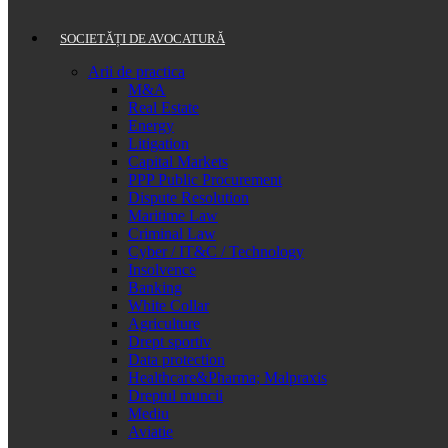
SOCIETĂȚI DE AVOCATURĂ
Arii de practica
M&A
Real Estate
Energy
Litigation
Capital Markets
PPP Public Procurement
Dispute Resolution
Maritime Law
Criminal Law
Cyber / IT&C / Technology
Insolvence
Banking
White Collar
Agriculture
Drept sportiv
Data protection
Healthcare&Pharma; Malpraxis
Dreptul muncii
Mediu
Aviatie