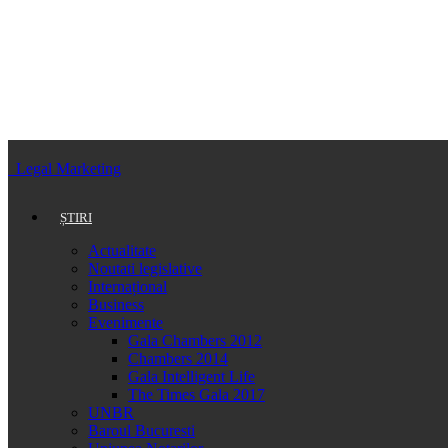
Legal Marketing
ȘTIRI
Actualitate
Noutati legislative
Internațional
Business
Evenimente
Gala Chambers 2012
Chambers 2014
Gala Intelligent Life
The Times Gala 2017
UNBR
Baroul Bucuresti