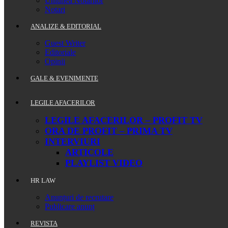
Uniunea Notarilor
Notari
ANALIZE & EDITORIAL
Guest Writer
Editoriale
Opinii
GALE & EVENIMENTE
LEGILE AFACERILOR
LEGILE AFACERILOR – PROFIT TV
ORA DE PROFIT – PRIMA TV
INTERVIURI
ARTICOLE
PLAYLIST VIDEO
HR LAW
Anunțuri de recrutare
Publicare anunț
REVISTA