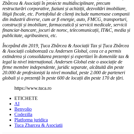
Zbârcea & Asociații în proiecte multidisciplinare, precum
restructurări corporative, fuziuni și achiziții, dezvoltări imobiliare,
litigii fiscale, etc. Portofoliul de clienți include numeroase companii
din industrii diverse, cum ar fi energie, auto, FMCG, transporturi,
construcții și imobiliare, farmaceutică și servicii medicale, servicii
financiar-bancare, jocuri de noroc, telecomunicații, IT&C, media și
publicitate, agribusiness, etc.
Începând din 2019, Țuca Zbârcea & Asociații Tax și Țuca Zbârcea
& Asociații colaborează cu Andersen Global, ceea ce a permis
extinderea și consolidarea prezenței și expertizei în domeniile tax &
legal la nivel internațional. Andersen Global este o asociație de
firme membre independente, juridic separate, alcătuită din peste
20.000 de profesioniști la nivel mondial, peste 2.000 de parteneri
globali și o prezență în peste 600 de locații din peste 170 de țări.
https://www.tuca.ro
ETICHETE
AI
Benvolio
Codezilla
Platforma juridica
Tuca Zbarcea & Asociatii