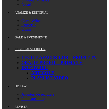
Uniunea Notarilor
Notari
ANALIZE & EDITORIAL
Guest Writer
Editoriale
Opinii
GALE & EVENIMENTE
LEGILE AFACERILOR
LEGILE AFACERILOR – PROFIT TV
ORA DE PROFIT – PRIMA TV
INTERVIURI
ARTICOLE
PLAYLIST VIDEO
HR LAW
Anunțuri de recrutare
Publicare anunț
REVISTA