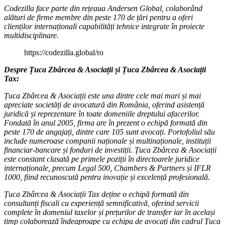
Codezilla face parte din rețeaua Andersen Global, colaborând
alături de firme membre din peste 170 de țări pentru a oferi
clienților internaționali capabilități tehnice integrate în proiecte
multidisciplinare.
https://codezilla.global/ro
Despre Țuca Zbârcea & Asociații și Țuca Zbârcea & Asociații
Tax:
Țuca Zbârcea & Asociații este una dintre cele mai mari și mai
apreciate societăți de avocatură din România, oferind asistență
juridică și reprezentare în toate domeniile dreptului afacerilor.
Fondată în anul 2005, firma are în prezent o echipă formată din
peste 170 de angajați, dintre care 105 sunt avocați. Portofoliul său
include numeroase companii naționale și multinaționale, instituții
financiar-bancare și fonduri de investiții. Țuca Zbârcea & Asociații
este constant clasată pe primele poziții în directoarele juridice
internaționale, precum Legal 500, Chambers & Partners și IFLR
1000, fiind recunoscută pentru inovație și excelență profesională.
Țuca Zbârcea & Asociații Tax deține o echipă formată din
consultanți fiscali cu experiență semnificativă, oferind servicii
complete în domeniul taxelor și prețurilor de transfer iar în același
timp colaborează îndeaproape cu echipa de avocați din cadrul Țuca