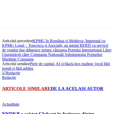
Articolul precedent
KPMG în România și Moldova, împreună cu
KPMG Legal – Toncescu și Asociații, au asistat BERD cu servicii
de vendor due diligence pentru vânzarea Portului Internațional Liber
Giurgiulești către Compania Națională Administrația Porturilor
Maritime Constanța
Articolul următor
Piețe de capital, AI și black-box trading: jocul fără
reguli și fără arbitru
Redacție
ARTICOLE SIMILARE
DE LA ACELAȘI AUTOR
Actualitate
NNDKP a asistat Globant în fuziunea dintre