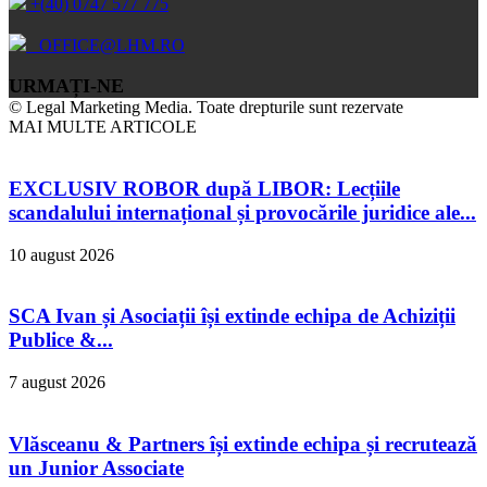
+(40) 0747 577 775
OFFICE@LHM.RO
URMAȚI-NE
© Legal Marketing Media. Toate drepturile sunt rezervate
MAI MULTE ARTICOLE
EXCLUSIV ROBOR după LIBOR: Lecțiile
scandalului internațional și provocările juridice ale...
10 august 2026
SCA Ivan și Asociații își extinde echipa de Achiziții
Publice &...
7 august 2026
Vlăsceanu & Partners își extinde echipa și recrutează
un Junior Associate