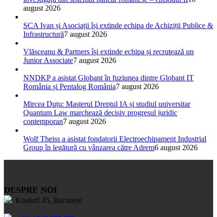
august 2026
SCA Ivan și Asociații își extinde echipa de Achiziții Publice &
Infrastructură
7 august 2026
Vlăsceanu & Partners își extinde echipa și recrutează un
Junior Associate
7 august 2026
NNDKP a asistat Globant în fuziunea dintre Globant IT
România și Pentalog România
7 august 2026
Mircea Duțu: Masterul Dreptul IA și studiul universitar
Quantum Law marchează decisiv progresul juridic
contemporan
7 august 2026
Wolf Theiss a asistat fondatorii Electroechipament Industrial
Group în legătură cu vânzarea către Adrem
6 august 2026
DESPRE NOI
Kiseleff 45, București