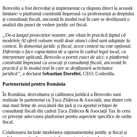
Benvolio a fost dezvoltat și implementat ca răspuns direct la această
limitare: o platformă construită împreună cu profesioniști ai dreptului
și consultanți fiscali, ancorată în modul real în care se desfășoară o
analiză din punct de vedere juridic ori fiscal.
„De-a lungul proiectelor noastre, am văzut în practică faptul că
modelele AI oferă valoare reală doar atunci când sunt adaptate la
context. În domeniul juridic și fiscal, acest context nu este opțional.
Diferența o face capacitatea de a opera în cadrul legal local, cu
interpretare aplicată. Benvolio a pornit exact de aici: o platformă
construită împreună cu avocați și consultanți fiscali, ancorată în
practică și în modul real în care se desfășoară activitatea
juridică”,
a declarat
Sebastian Doroftei
, CEO, Codezilla.
Parteneriatul pentru România
În România, dezvoltarea și calibrarea juridică a Benvolio sunt
realizate în parteneriat cu Țuca Zbârcea & Asociații, una dintre cele
mai mari firme de avocatură din țară și cu aportul echipei de
consultanți fiscali din cadrul Țuca Zbârcea & Asociații Tax în ceea
ce privește adecvarea platformei pentru aspectele specifice de ordin
fiscal.
Colaborarea include modelarea raționamentului juridic și fiscal și