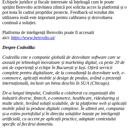
Echipele juridice și fiscale interesate să înțeleagă cum le poate
sprijini Benvolio activitatea zilnică pot solicita acces la platformă și o
pot testa în cadrul propriilor proiecte. Feedback-ul rezultat din
utilizarea reală este important pentru calibrarea și dezvoltarea
continuă a soluției.
Platforma de inteligență Benvolio poate fi accesată
aici:
https://www.benvolio.ai/
Despre Codezilla:
Codezilla este o companie globală de dezvoltare software care se
axează pe tehnologii inovatoare și marketing digital, cu peste 20 de
ani de experiență și echipe în București și Iași. Oferă servicii
complete pentru digitalizare, de la consultanță la dezvoltare web, e-
commerce, aplicații mobile și design de produs, având o prezență
internațională, inclusiv un birou deschis în SUA (Chicago).
De-a lungul timpului, Codezilla a colaborat cu organizații din
industrii diverse, fintech, e-commerce, healthcare, ridesharing și
multe altele, livrând soluții scalabile, de la platforme web și aplicații
mobile până la produse digitale complexe. În ultimii ani, compania
și-a extins portofoliul și în direcția soluțiilor bazate pe inteligență
artificială, cu accent pe aplicații practice, adaptate contextului
specific al fiecărui domeniu.