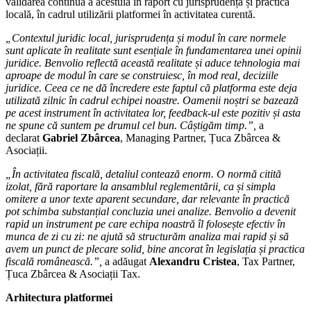
validarea continuă a acestuia în raport cu jurisprudența și practica
locală, în cadrul utilizării platformei în activitatea curentă.
„Contextul juridic local, jurisprudența și modul în care normele
sunt aplicate în realitate sunt esențiale în fundamentarea unei opinii
juridice. Benvolio reflectă această realitate și aduce tehnologia mai
aproape de modul în care se construiesc, în mod real, deciziile
juridice. Ceea ce ne dă încredere este faptul că platforma este deja
utilizată zilnic în cadrul echipei noastre. Oamenii noștri se bazează
pe acest instrument în activitatea lor, feedback-ul este pozitiv și asta
ne spune că suntem pe drumul cel bun. Câștigăm timp.”,
a
declarat
Gabriel Zbârcea
, Managing Partner, Țuca Zbârcea &
Asociații.
„În activitatea fiscală, detaliul contează enorm. O normă citită
izolat, fără raportare la ansamblul reglementării, ca și simpla
omitere a unor texte aparent secundare, dar relevante în practică
pot schimba substanțial concluzia unei analize. Benvolio a devenit
rapid un instrument pe care echipa noastră îl folosește efectiv în
munca de zi cu zi: ne ajută să structurăm analiza mai rapid și să
avem un punct de plecare solid, bine ancorat în legislația și practica
fiscală românească.”,
a adăugat
Alexandru Cristea
, Tax Partner,
Țuca Zbârcea & Asociații Tax.
Arhitectura platformei