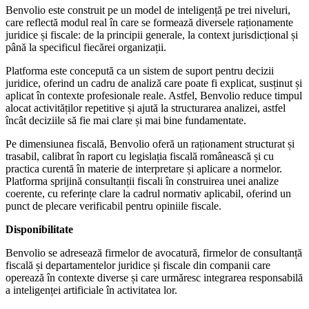
Benvolio este construit pe un model de inteligență pe trei niveluri,
care reflectă modul real în care se formează diversele raționamente
juridice și fiscale: de la principii generale, la context jurisdicțional și
până la specificul fiecărei organizații.
Platforma este concepută ca un sistem de suport pentru decizii
juridice, oferind un cadru de analiză care poate fi explicat, susținut și
aplicat în contexte profesionale reale. Astfel, Benvolio reduce timpul
alocat activităților repetitive și ajută la structurarea analizei, astfel
încât deciziile să fie mai clare și mai bine fundamentate.
Pe dimensiunea fiscală, Benvolio oferă un raționament structurat și
trasabil, calibrat în raport cu legislația fiscală românească și cu
practica curentă în materie de interpretare și aplicare a normelor.
Platforma sprijină consultanții fiscali în construirea unei analize
coerente, cu referințe clare la cadrul normativ aplicabil, oferind un
punct de plecare verificabil pentru opiniile fiscale.
Disponibilitate
Benvolio se adresează firmelor de avocatură, firmelor de consultanță
fiscală și departamentelor juridice și fiscale din companii care
operează în contexte diverse și care urmăresc integrarea responsabilă
a inteligenței artificiale în activitatea lor.