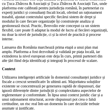
cu Țuca Zbârcea & Asociații și Țuca Zbârcea & Asociații Tax, unde
platforma este calibrată pentru jurisdicția română, în parteneriat cu
experți juridici și consultanți fiscali locali, oferind un raționament
trasabil, ajustat contextului specific fiecărui sistem de drept și
modului în care fiecare organizație își construiește analiza și
gestionează riscul. Practic, Benvolio este conceput ca un sistem
flexibil, care poate fi adaptat la modul de lucru al fiecărei organizații,
nu doar la nivel de jurisdicție, ci și la nivel de practică și procese
interne.
Lansarea din România marchează prima etapă a unui plan mai
amplu. Platforma a fost dezvoltată și validată pe piața locală, iar
extinderea la nivel european este deja în curs, primii parteneri din
alte țări fiind deja identificați și integrați în procesul de scalare.
Context
Utilizarea inteligenței artificiale în domeniul consultanței juridice și
fiscale a crescut semnificativ în ultimii ani. Majoritatea soluțiilor
existente se concentrează pe generarea rapidă de răspunsuri, dar
ignoră diferențele dintre jurisdicții și complexitatea aspectelor de
reglementare și conformitate. În lipsa unui context juridic clar și a
unui raționament structurat, aceste răspunsuri pot crea o falsă
certitudine, un risc real într-un domeniu în care deciziile trebuie
asumate și justificate.