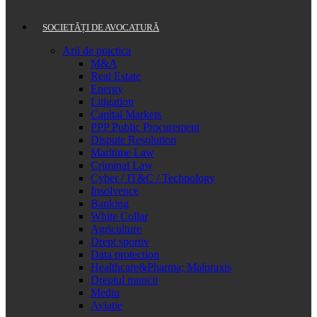
SOCIETĂȚI DE AVOCATURĂ
Arii de practica
M&A
Real Estate
Energy
Litigation
Capital Markets
PPP Public Procurement
Dispute Resolution
Maritime Law
Criminal Law
Cyber / IT&C / Technology
Insolvence
Banking
White Collar
Agriculture
Drept sportiv
Data protection
Healthcare&Pharma; Malpraxis
Dreptul muncii
Mediu
Aviatie