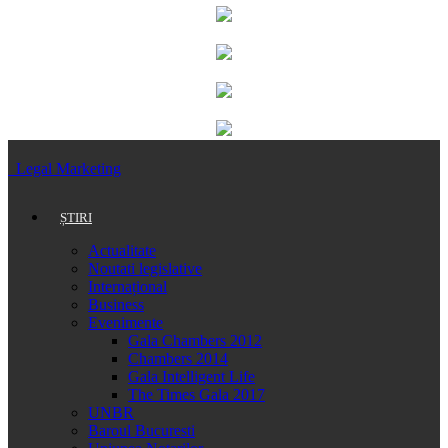
Legal Marketing
ȘTIRI
Actualitate
Noutati legislative
Internațional
Business
Evenimente
Gala Chambers 2012
Chambers 2014
Gala Intelligent Life
The Times Gala 2017
UNBR
Baroul Bucuresti