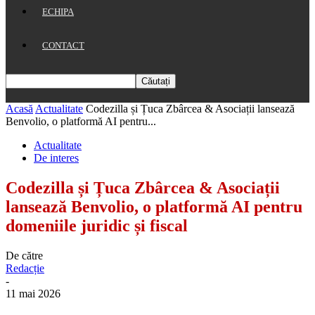
ECHIPA
CONTACT
Acasă
Actualitate
Codezilla și Țuca Zbârcea & Asociații lansează
Benvolio, o platformă AI pentru...
Actualitate
De interes
Codezilla și Țuca Zbârcea & Asociații
lansează Benvolio, o platformă AI pentru
domeniile juridic și fiscal
De către
Redacție
-
11 mai 2026