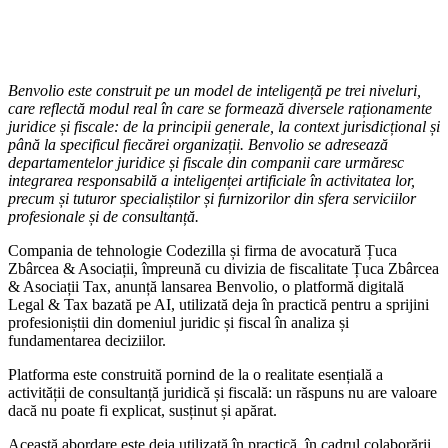
Benvolio este construit pe un model de inteligență pe trei niveluri,
care reflectă modul real în care se formează diversele raționamente
juridice și fiscale: de la principii generale, la context jurisdicțional și
până la specificul fiecărei organizații.
Benvolio se adresează
departamentelor juridice și fiscale din companii care urmăresc
integrarea responsabilă a inteligenței artificiale în activitatea lor,
precum și tuturor specialiștilor și furnizorilor din sfera serviciilor
profesionale și de consultanță.
Compania de tehnologie Codezilla și firma de avocatură Țuca
Zbârcea & Asociații, împreună cu divizia de fiscalitate Țuca Zbârcea
& Asociații Tax, anunță lansarea Benvolio, o platformă digitală
Legal & Tax bazată pe AI, utilizată deja în practică pentru a sprijini
profesioniștii din domeniul juridic și fiscal în analiza și
fundamentarea deciziilor.
Platforma este construită pornind de la o realitate esențială a
activității de consultanță juridică și fiscală: un răspuns nu are valoare
dacă nu poate fi explicat, susținut și apărat.
Această abordare este deja utilizată în practică, în cadrul colaborării