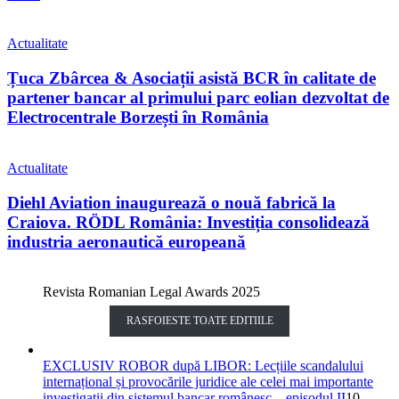
Actualitate
Țuca Zbârcea & Asociații asistă BCR în calitate de
partener bancar al primului parc eolian dezvoltat de
Electrocentrale Borzești în România
Actualitate
Diehl Aviation inaugurează o nouă fabrică la
Craiova. RÖDL România: Investiția consolidează
industria aeronautică europeană
Revista Romanian Legal Awards 2025
RASFOIESTE TOATE EDITIILE
EXCLUSIV ROBOR după LIBOR: Lecțiile scandalului
internațional și provocările juridice ale celei mai importante
investigații din sistemul bancar românesc – episodul II
10