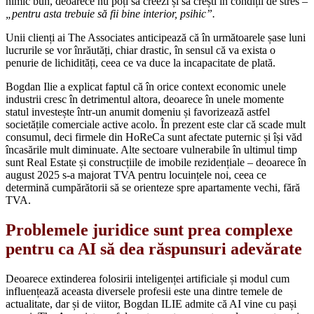
nimic bun, deoarece nu poți să creezi și să crești în condiții de stres –
„pentru asta trebuie să fii bine interior, psihic”.
Unii clienți ai The Associates
anticipează
că în următoarele șase luni
lucrurile se vor înrăutăți, chiar drastic, în sensul că va exista o
penurie de lichidități, ceea ce va duce la incapacitate de plată.
Bogdan Ilie a explicat faptul că în orice context economic unele
industrii cresc în detrimentul altora, deoarece în unele momente
statul investește într-un anumit domeniu și favorizează astfel
societățile comerciale active acolo. În prezent este clar că scade mult
consumul, deci firmele din HoReCa sunt afectate puternic și își văd
încasările mult diminuate. Alte sectoare vulnerabile în ultimul timp
sunt Real Estate și construcțiile de imobile rezidențiale – deoarece în
august 2025 s-a majorat TVA pentru locuințele noi, ceea ce
determină cumpărătorii să se orienteze spre apartamente vechi, fără
TVA.
Problemele juridice sunt prea complexe
pentru ca AI să dea răspunsuri adevărate
Deoarece extinderea folosirii inteligenței artificiale și modul cum
influențează aceasta diversele profesii este una dintre temele de
actualitate, dar și de viitor, Bogdan ILIE admite că AI vine cu pași