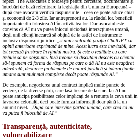
repezi. The Associates o folosește pentru cercetare, documentare și
întrebări de bază referitoare la legislația din Uniunea Europeană –
după care avocații verifică răspunsurile – ceea ce poate aduce chiar
și economii de 2-3 zile. Iar antreprenorii au, la rândul lor, beneficii
importante din folosirea AI în activitatea lor. Dar avocatul este
convins că AI nu va putea înlocui niciodată interacțiunea umană,
deșii unii clienți încearcă să obțină de la astfel de instrumente
inclusiv răspunsuri juridice
„și unii confruntă poziția ChatGPT cu
opinii anterioare exprimată de mine. Acest lucru este inevitabil, dar
tot creează frustrare în rândul nostru. Și este o realitate cu care
trebuie să ne obișnuim. Însă trebuie să discutăm deschis cu clientul,
să-i spunem că forma de răspuns pe care o dă AI nu este neapărat
adevărată, deoarece problemele de natură juridică și interacțiunile
umane sunt mult mai complexe decât poate răspunde AI.”
De exemplu, negocierea unui contract implică multe puncte de
vedere, de la diverse părți, care lasă fiecare de la sine. Iar AI nu
poate anticipa posibilitatea celor implicați de a renunța la ceva unii în
favoarea celorlalți, deci poate furniza informații doar până la un
anumit nivel.
„După care intervine partea umană, care cred că nu
va putea fi înlocuită de AI.”
Transparență, autenticitate,
vulnerabilizare