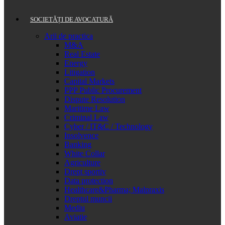
SOCIETĂȚI DE AVOCATURĂ
Arii de practica
M&A
Real Estate
Energy
Litigation
Capital Markets
PPP Public Procurement
Dispute Resolution
Maritime Law
Criminal Law
Cyber / IT&C / Technology
Insolvence
Banking
White Collar
Agriculture
Drept sportiv
Data protection
Healthcare&Pharma; Malpraxis
Dreptul muncii
Mediu
Aviatie