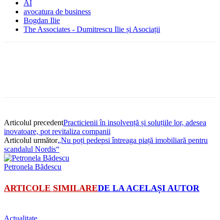
AI
avocatura de business
Bogdan Ilie
The Associates - Dumitrescu Ilie și Asociații
Articolul precedent
Practicienii în insolvență și soluțiile lor, adesea
inovatoare, pot revitaliza companii
Articolul următor
„Nu poți pedepsi întreaga piață imobiliară pentru
scandalul Nordis“
Petronela Bădescu
ARTICOLE SIMILARE
DE LA ACELAȘI AUTOR
Actualitate