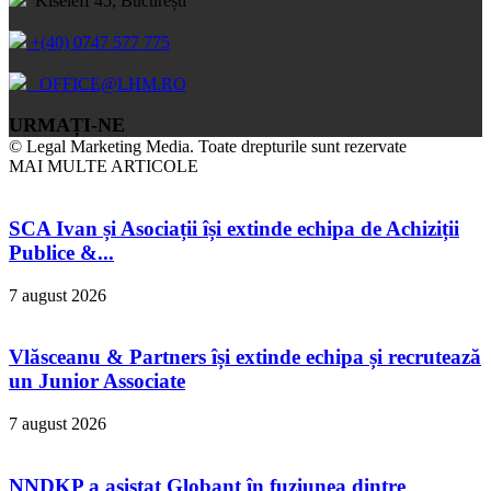
Kiseleff 45, București
+(40) 0747 577 775
OFFICE@LHM.RO
URMAȚI-NE
© Legal Marketing Media. Toate drepturile sunt rezervate
MAI MULTE ARTICOLE
SCA Ivan și Asociații își extinde echipa de Achiziții
Publice &...
7 august 2026
Vlăsceanu & Partners își extinde echipa și recrutează
un Junior Associate
7 august 2026
NNDKP a asistat Globant în fuziunea dintre