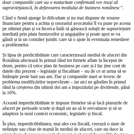
doar companiile care au o maturitate confirmată vor reuși să
supraviețuiască, în defavoarea mediului de business românesc”.
Când o firmă ajunge în dificultate și nu mai dispune de resurse
financiare pentru a achita și onorariul avocatului îl va pune pe acesta
pe ultimul plan și va încerca întâi să găsească soluții de supraviețuire
imediată prin plata furnizorilor și angajaților și poate apoi se va
gândi și la un consilier juridic care să o ajute în eventuala remediere
a problemelor.
Și lipsa de predictibilitate care caracterizează mediul de afaceri din
România afectează în primul rând tot firmele aflate la început de
drum, pentru că orice plan de business pe care și-l fac ține cont de
datele din prezent – legislație și fiscalitate – nu de ce ar urma să se
întâmple peste luni sau ani. Dar și companiile mari se lovesc de
problema modificărilor neprevăzute – iar aici ne gândim în primul
rând la creșterea din ultimii doi ani a impozitului pe dividende, până
la 16%.
Această impredictibilitate le impune firmelor să-și facă planurile de
afaceri pe perioade scurte și după un an să le reevalueze și să se
adapteze la noul context economic, legislativ și fiscal.
În plus, impredictibilitatea, mai ales cea fiscală, creează o stare de
neliniște sau chiar de teamă în mediul de afaceri, care nu duce la