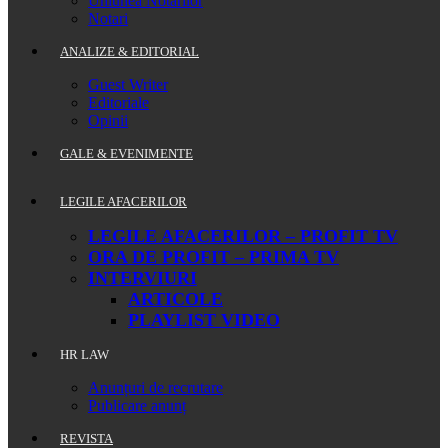
Uniunea Notarilor
Notari
ANALIZE & EDITORIAL
Guest Writer
Editoriale
Opinii
GALE & EVENIMENTE
LEGILE AFACERILOR
LEGILE AFACERILOR – PROFIT TV
ORA DE PROFIT – PRIMA TV
INTERVIURI
ARTICOLE
PLAYLIST VIDEO
HR LAW
Anunțuri de recrutare
Publicare anunț
REVISTA