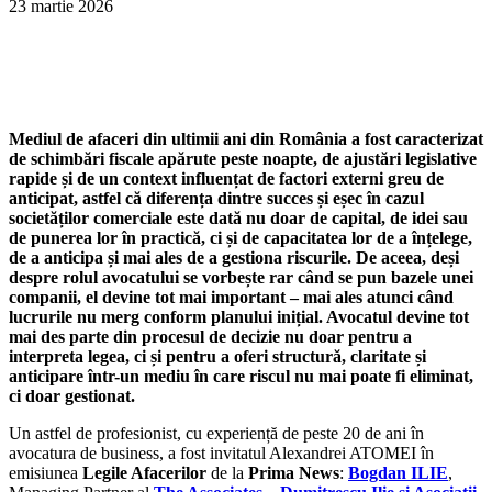
23 martie 2026
Mediul de afaceri din ultimii ani din România a fost caracterizat
de schimbări fiscale apărute peste noapte, de
ajustări legislative
rapide și de un context influențat de factori externi greu de
anticipat
, astfel că diferența dintre succes și eșec în cazul
societăților comerciale este dată nu doar de capital, de idei sau
de punerea lor în practică, ci și de capacitatea lor de a înțelege,
de a anticipa și mai ales de a gestiona riscurile. De aceea, deși
despre rolul avocatului se vorbește rar când se pun bazele unei
companii, el devine tot mai important – mai ales atunci când
lucrurile nu merg conform planului inițial. A
vocatul devine tot
mai des parte din procesul de decizie nu doar pentru a
interpreta legea, ci și pentru a oferi structură, claritate și
anticipare într-un mediu în care riscul nu mai poate fi eliminat,
ci doar gestionat.
Un astfel de profesionist, cu experiență de peste 20 de ani în
avocatura de business, a fost invitatul Alexandrei ATOMEI în
emisiunea
Legile Afacerilor
de la
Prima News
:
Bogdan ILIE
,