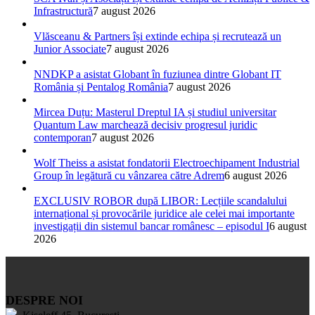
Infrastructură
7 august 2026
Vlăsceanu & Partners își extinde echipa și recrutează un
Junior Associate
7 august 2026
NNDKP a asistat Globant în fuziunea dintre Globant IT
România și Pentalog România
7 august 2026
Mircea Duțu: Masterul Dreptul IA și studiul universitar
Quantum Law marchează decisiv progresul juridic
contemporan
7 august 2026
Wolf Theiss a asistat fondatorii Electroechipament Industrial
Group în legătură cu vânzarea către Adrem
6 august 2026
EXCLUSIV ROBOR după LIBOR: Lecțiile scandalului
internațional și provocările juridice ale celei mai importante
investigații din sistemul bancar românesc – episodul I
6 august
2026
DESPRE NOI