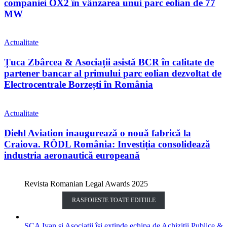
companiei OX2 în vânzarea unui parc eolian de 77
MW
Actualitate
Țuca Zbârcea & Asociații asistă BCR în calitate de
partener bancar al primului parc eolian dezvoltat de
Electrocentrale Borzești în România
Actualitate
Diehl Aviation inaugurează o nouă fabrică la
Craiova. RÖDL România: Investiția consolidează
industria aeronautică europeană
Revista Romanian Legal Awards 2025
RASFOIESTE TOATE EDITIILE
SCA Ivan și Asociații își extinde echipa de Achiziții Publice &