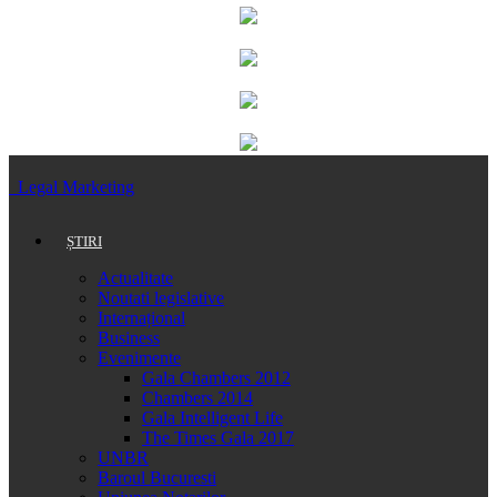
Legal Marketing
ȘTIRI
Actualitate
Noutati legislative
Internațional
Business
Evenimente
Gala Chambers 2012
Chambers 2014
Gala Intelligent Life
The Times Gala 2017
UNBR
Baroul Bucuresti