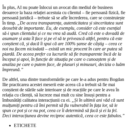
În plus, AI nu poate înlocui un avocat din mediul de business
deoarece la baza relației acestuia cu clientul – fie persoană fizică, fie
persoană juridică – trebuie să se afle încrederea, care se construiește
în timp.
„De aceea transparența, autenticitatea și sinceritatea sunt
deosebit de importante. Eu, de exemplu, consider că este esențial
să-i spun clientului și ce nu vrea să audă. Cred că este o dovadă de
asumare și asta îl face și pe el să te privească altfel, pentru că este
conștient că, și dacă îi spui că are 100% șanse de câștig – ceea ce
noi nu facem niciodată – există un mic procent în care ar putea să
piardă. De aceea prefer ca lucrurile să fie transparente încă de la
început și apoi, în funcție de situația pe care o cunoaștem și de
analiza pe care o putem face, de plusuri și minusuri, decizia o luăm
împreună.”
De altfel, una dintre transformările pe care le-a adus pentru Bogdan
Ilie practicarea acestei meserii este aceea că a trebuit să fie mai
conștient de stările sale interioare și de reacțiile pe care le avea în
relația cu clienții, să lucreze mai mult cu sine însuși pentru a
îmbunătăți calitatea interacțiunii cu ei.
„Și în ultimii ani
văd că sunt
mulțumiți pentru că îmi permit să fiu vulnerabil în fața lor, să le
spun ce pot și ce nu pot, ceea ce îi determină să facă și ei la fel.
Deci interacțiunea devine reciproc autentică, ceea ce este fabulos.”
ETICHETE