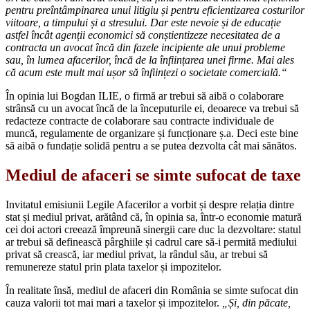
pentru preîntâmpinarea unui litigiu și pentru eficientizarea costurilor
viitoare, a timpului și a stresului. Dar este nevoie și de educație
astfel încât agenții economici să conștientizeze necesitatea de a
contracta un avocat încă din fazele incipiente ale unui probleme
sau, în lumea afacerilor, încă de la înființarea unei firme. Mai ales
că acum este mult mai ușor să înființezi o societate comercială.“
În opinia lui Bogdan ILIE, o firmă ar trebui să aibă o colaborare
strânsă cu un avocat încă de la începuturile ei, deoarece va trebui să
redacteze contracte de colaborare sau contracte individuale de
muncă, regulamente de organizare și funcționare ș.a. Deci este bine
să aibă o fundație solidă pentru a se putea dezvolta cât mai sănătos.
Mediul de afaceri se simte sufocat de taxe
Invitatul emisiunii Legile Afacerilor a vorbit și despre relația dintre
stat și mediul privat, arătând că, în opinia sa, într-o economie matură
cei doi actori creează împreună sinergii care duc la dezvoltare: statul
ar trebui să definească pârghiile și cadrul care să-i permită mediului
privat să crească, iar mediul privat, la rândul său, ar trebui să
remunereze statul prin plata taxelor și impozitelor.
În realitate însă, mediul de afaceri din România se simte sufocat din
cauza valorii tot mai mari a taxelor și impozitelor.
„Și, din păcate,