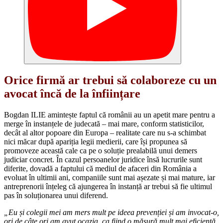
Orice firmă ar trebui să colaboreze cu un
avocat încă de la înființare
Bogdan ILIE amintește faptul că românii au un apetit mare pentru a
merge în instanțele de judecată – mai mare, conform statisticilor,
decât al altor popoare din Europa – realitate care nu s-a schimbat
nici măcar după apariția legii medierii, care își propunea să
promoveze această cale ca pe o soluție prealabilă unui demers
judiciar concret. În cazul persoanelor juridice însă lucrurile sunt
diferite, dovadă a faptului că mediul de afaceri din România a
evoluat în ultimii ani, companiile sunt mai așezate și mai mature, iar
antreprenorii înțeleg că ajungerea în instanță ar trebui să fie ultimul
pas în soluționarea unui diferend.
„Eu și colegii mei am mers mult pe ideea prevenției și am invocat-o,
ori de câte ori am avut ocazia, ca fiind o măsură mult mai eficientă