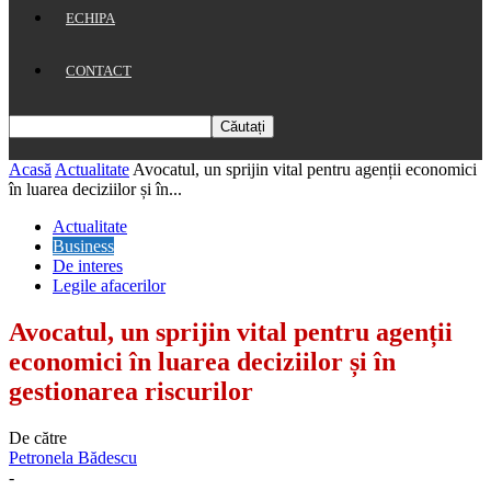
ECHIPA
CONTACT
Acasă
Actualitate
Avocatul, un sprijin vital pentru agenții economici
în luarea deciziilor și în...
Actualitate
Business
De interes
Legile afacerilor
Avocatul, un sprijin vital pentru agenții
economici în luarea deciziilor și în
gestionarea riscurilor
De către
Petronela Bădescu
-