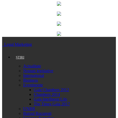
Legal Marketing
ȘTIRI
Actualitate
Noutati legislative
Internațional
Business
Evenimente
Gala Chambers 2012
Chambers 2014
Gala Intelligent Life
The Times Gala 2017
UNBR
Baroul Bucuresti