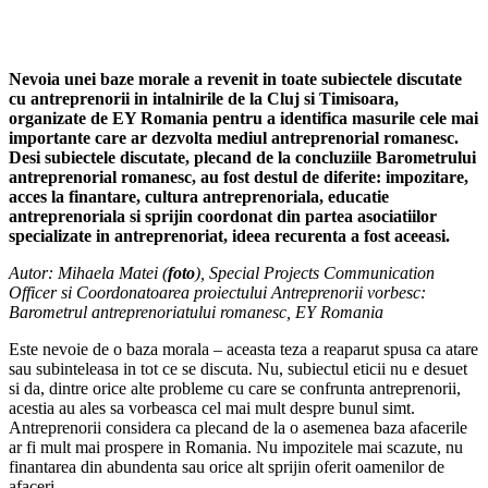
Nevoia unei baze morale a revenit in toate subiectele discutate
cu antreprenorii in intalnirile de la Cluj si Timisoara,
organizate de EY Romania pentru a identifica masurile cele mai
importante care ar dezvolta mediul antreprenorial romanesc.
Desi subiectele discutate, plecand de la concluziile Barometrului
antreprenorial romanesc, au fost destul de diferite: impozitare,
acces la finantare, cultura antreprenoriala, educatie
antreprenoriala si sprijin coordonat din partea asociatiilor
specializate in antreprenoriat, ideea recurenta a fost aceeasi.
Autor: Mihaela Matei (
foto
), Special Projects Communication
Officer si Coordonatoarea proiectului Antreprenorii vorbesc:
Barometrul antreprenoriatului romanesc, EY Romania
Este nevoie de o baza morala – aceasta teza a reaparut spusa ca atare
sau subinteleasa in tot ce se discuta. Nu, subiectul eticii nu e desuet
si da, dintre orice alte probleme cu care se confrunta antreprenorii,
acestia au ales sa vorbeasca cel mai mult despre bunul simt.
Antreprenorii considera ca plecand de la o asemenea baza afacerile
ar fi mult mai prospere in Romania. Nu impozitele mai scazute, nu
finantarea din abundenta sau orice alt sprijin oferit oamenilor de
afaceri.