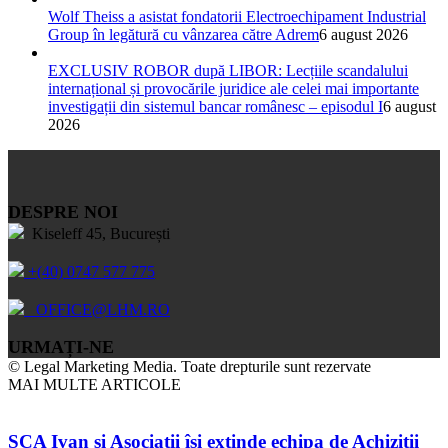
Wolf Theiss a asistat fondatorii Electroechipament Industrial
Group în legătură cu vânzarea către Adrem
6 august 2026
EXCLUSIV ROBOR după LIBOR: Lecțiile scandalului
internațional și provocările juridice ale celei mai importante
investigații din sistemul bancar românesc – episodul I
6 august
2026
DESPRE NOI
Kiseleff 45, București
+(40) 0747 577 775
OFFICE@LHM.RO
URMAȚI-NE
© Legal Marketing Media. Toate drepturile sunt rezervate
MAI MULTE ARTICOLE
SCA Ivan și Asociații își extinde echipa de Achiziții