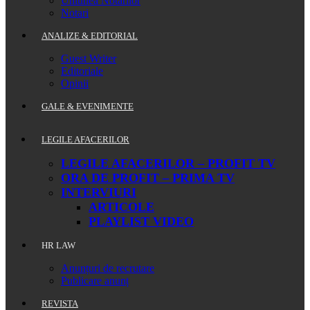
Uniunea Notarilor
Notari
ANALIZE & EDITORIAL
Guest Writer
Editoriale
Opinii
GALE & EVENIMENTE
LEGILE AFACERILOR
LEGILE AFACERILOR – PROFIT TV
ORA DE PROFIT – PRIMA TV
INTERVIURI
ARTICOLE
PLAYLIST VIDEO
HR LAW
Anunțuri de recrutare
Publicare anunț
REVISTA