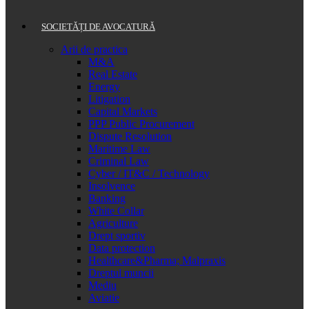
SOCIETĂȚI DE AVOCATURĂ
Arii de practica
M&A
Real Estate
Energy
Litigation
Capital Markets
PPP Public Procurement
Dispute Resolution
Maritime Law
Criminal Law
Cyber / IT&C / Technology
Insolvence
Banking
White Collar
Agriculture
Drept sportiv
Data protection
Healthcare&Pharma; Malpraxis
Dreptul muncii
Mediu
Aviatie