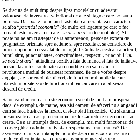
Se discuta de mult timp despre lipsa modelelor cu adevarat
valoroase, de inversarea valorilor si de alte sintagme care pot suna
pompos. Dar poate nu ne-am fi asteptat ca moralitatea si caracterul
sa aiba “
potential economic
” (de multe ori legatura pe care o fac
romanii este inversa, cei care „
se descurca
” o duc mai bine). Si
poate nu ne-am fi asteptat de la antreprenori, persoane extrem de
pragmatice, orientate spre actiune si spre rezultate, sa considere de
prima importanta ceva atat de intangibil. Cu toate acestea, caracterul,
bunul simt, punctualitatea, corectitudinea, respectul, principiul “
nu
se poate si asa
“, atitudinea pozitiva fata de munca si fata de initiativa
personala au fost subliniate ca o conditie necesara care ar
revolutiona mediul de business romanesc, fie ca e vorba despre
angajati, de partenerii de afaceri, de functionarul public la care
platesti impozite sau de functionarul bancar care iti analizeaza
dosarul de credit.
Sa ne gandim cum ar creste economia si cat de mult am prospera
daca, de exemplu, de maine, asa-zisi oameni de afaceri nu s-ar gandi
cum sa faca business la negru, ci si-ar plati impozitele. Cu siguranta
presiunea fiscala asupra economiei reale s-ar reduce si economia ar
creste. Ce s-ar intampla daca, de exemplu, mai multi functionari de
la orice ghiseu administrativ si-ar respecta mai mult munca? De
asemenea, cum s-ar intampla lucrurile daca din scoala ar iesi mai
multi copii cu initiativa, cu respect pentru munca si care nu