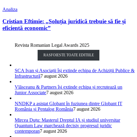
Analiza
Cristian Eftimie: „Soluția juridică trebuie să fie și
eficientă economic”
Revista Romanian Legal Awards 2025
RASFOIESTE TOATE EDITIILE
SCA Ivan și Asociații își extinde echipa de Achiziții Publice &
Infrastructură
7 august 2026
Vlăsceanu & Partners își extinde echipa și recrutează un
Junior Associate
7 august 2026
NNDKP a asistat Globant în fuziunea dintre Globant IT
România și Pentalog România
7 august 2026
Mircea Duțu: Masterul Dreptul IA și studiul universitar
Quantum Law marchează decisiv progresul juridic
contemporan
7 august 2026