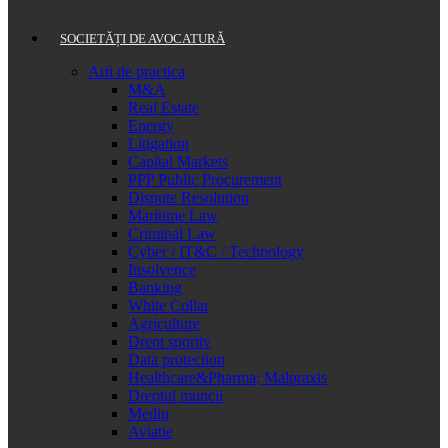
SOCIETĂȚI DE AVOCATURĂ
Arii de practica
M&A
Real Estate
Energy
Litigation
Capital Markets
PPP Public Procurement
Dispute Resolution
Maritime Law
Criminal Law
Cyber / IT&C / Technology
Insolvence
Banking
White Collar
Agriculture
Drept sportiv
Data protection
Healthcare&Pharma; Malpraxis
Dreptul muncii
Mediu
Aviatie