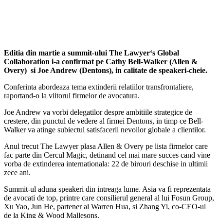
Editia din martie a summit
-ului The Lawyer‘s Global
Collaboration i-a confirmat pe Cathy Bell-Walker (Allen &
Overy) si Joe Andrew (Dentons), in calitate de speakeri-cheie.
Conferinta abordeaza tema extinderii relatiilor transfrontaliere,
raportand-o la viitorul firmelor de avocatura.
Joe Andrew va vorbi delegatilor despre ambitiile strategice de
crestere, din punctul de vedere al firmei Dentons, in timp ce Bell-
Walker va atinge subiectul satisfacerii nevoilor globale a clientilor.
Anul trecut The Lawyer plasa Allen & Overy pe lista firmelor care
fac parte din Cercul Magic, detinand cel mai mare succes cand vine
vorba de extinderea internationala: 22 de birouri deschise in ultimii
zece ani.
Summit-ul aduna speakeri din intreaga lume. Asia va fi reprezentata
de avocati de top, printre care consilierul general al lui Fosun Group,
Xu Yao, Jun He, partener al Warren Hua, si Zhang Yi, co-CEO-ul
de la King & Wood Mallesons.