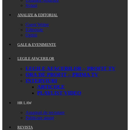
Uniunea Notarilor
Notari
ANALIZE & EDITORIAL
Guest Writer
Editoriale
Opinii
GALE & EVENIMENTE
LEGILE AFACERILOR
LEGILE AFACERILOR – PROFIT TV
ORA DE PROFIT – PRIMA TV
INTERVIURI
ARTICOLE
PLAYLIST VIDEO
HR LAW
Anunțuri de recrutare
Publicare anunț
REVISTA