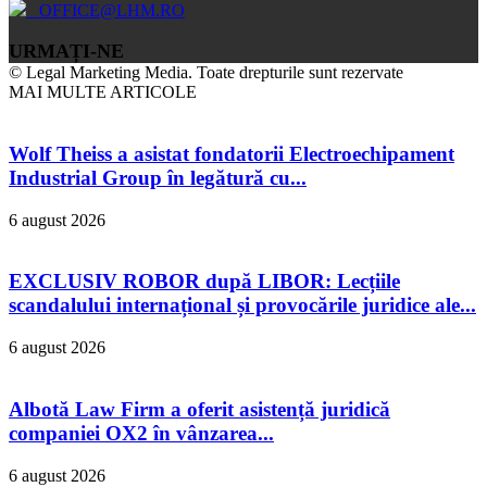
OFFICE@LHM.RO
URMAȚI-NE
© Legal Marketing Media. Toate drepturile sunt rezervate
MAI MULTE ARTICOLE
Wolf Theiss a asistat fondatorii Electroechipament
Industrial Group în legătură cu...
6 august 2026
EXCLUSIV ROBOR după LIBOR: Lecțiile
scandalului internațional și provocările juridice ale...
6 august 2026
Albotă Law Firm a oferit asistență juridică
companiei OX2 în vânzarea...
6 august 2026