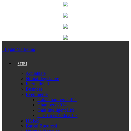
Legal Marketing
ȘTIRI
Actualitate
Noutati legislative
Internațional
Business
Evenimente
Gala Chambers 2012
Chambers 2014
Gala Intelligent Life
The Times Gala 2017
UNBR
Baroul Bucuresti