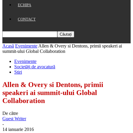
ECHIPA
CONTACT
Acasă
Evenimente
Allen & Overy si Dentons, primii speakeri ai
summit-ului Global Collaboration
Evenimente
Societăți de avocatură
Stiri
Allen & Overy si Dentons, primii
speakeri ai summit-ului Global
Collaboration
De către
Guest Writer
-
14 ianuarie 2016