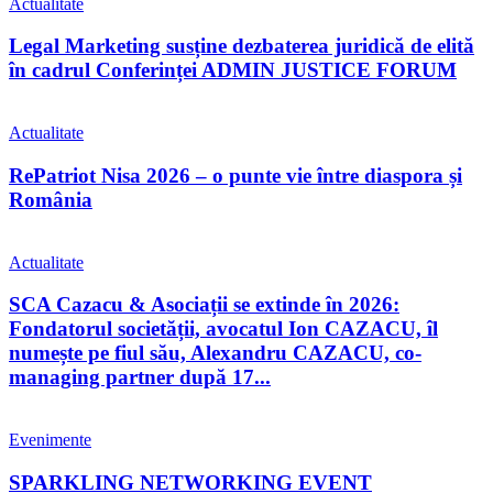
Actualitate
Legal Marketing susține dezbaterea juridică de elită
în cadrul Conferinței ADMIN JUSTICE FORUM
Actualitate
RePatriot Nisa 2026 – o punte vie între diaspora și
România
Actualitate
SCA Cazacu & Asociații se extinde în 2026:
Fondatorul societății, avocatul Ion CAZACU, îl
numește pe fiul său, Alexandru CAZACU, co-
managing partner după 17...
Evenimente
SPARKLING NETWORKING EVENT