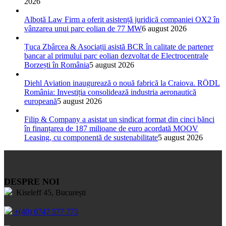
2026
Albotă Law Firm a oferit asistență juridică companiei OX2 în
vânzarea unui parc eolian de 77 MW
6 august 2026
Țuca Zbârcea & Asociații asistă BCR în calitate de partener
bancar al primului parc eolian dezvoltat de Electrocentrale
Borzești în România
5 august 2026
Diehl Aviation inaugurează o nouă fabrică la Craiova. RÖDL
România: Investiția consolidează industria aeronautică
europeană
5 august 2026
Filip & Company a asistat un sindicat format din cinci bănci
în finanțarea de 187 milioane de euro acordată MOOV
Leasing, cu componentă de sustenabilitate
5 august 2026
DESPRE NOI
Kiseleff 45, București
+(40) 0747 577 775