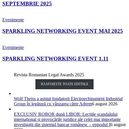
SEPTEMBRIE 2025
Evenimente
SPARKLING NETWORKING EVENT MAI 2025
Evenimente
SPARKLING NETWORKING EVENT 1.11
Revista Romanian Legal Awards 2025
RASFOIESTE TOATE EDITIILE
Wolf Theiss a asistat fondatorii Electroechipament Industrial
Group în legătură cu vânzarea către Adrem
6 august 2026
EXCLUSIV ROBOR după LIBOR: Lecțiile scandalului
internațional și provocările juridice ale celei mai importante
investigații din sistemul bancar românesc – episodul I
6 august